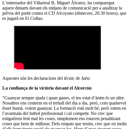
L’entrenador del Villarreal B, Miguel Álvarez, ha comparegut
aquest dimarts davant els mitjans de comunicació per a analitzar la
prèvia del partit contra el CD Alcoyano (dimecres, 20.30 hores), que
es jugarà en El Collao.
Aquestes són les declaracions del tècnic de Jaén:
La confiança de la victòria davant el Alcorcón
“Guanyar sempre ajuda i quan ganes, el teu estat d’ànim és un altre.
Nosaltres ens centrem en el treball del dia a dia, però, com qualsevol
ésser humà, volem guanyar. La formació està molt bé, però estem en
l’avantsala del futbol professional i cal competir. No crec que
estiguérem fent mal les coses, simplement ens estaven penalitzant
coses que hem de millorar. Dels empats que tenim, crec que en molts
d’ells hem tingut opció de guanyar-los. Hem d’anar ajustant coses,