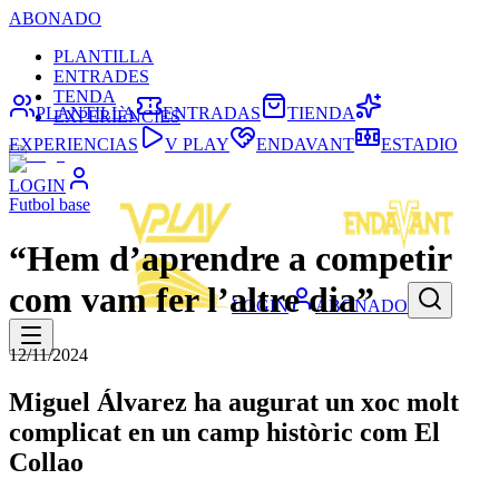
ABONADO
PLANTILLA
ENTRADES
TENDA
PLANTILLA
ENTRADAS
TIENDA
EXPERIÈNCIES
EXPERIENCIAS
V PLAY
ENDAVANT
ESTADIO
LOGIN
Futbol base
“Hem d’aprendre a competir
com vam fer l’altre dia”
LOGIN
ABONADO
12/11/2024
Miguel Álvarez ha augurat un xoc molt
complicat en un camp històric com El
Collao