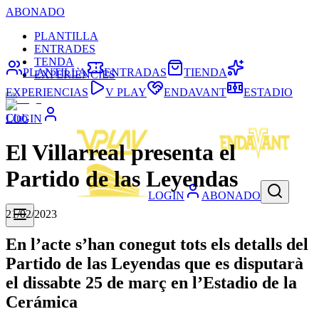
ABONADO
PLANTILLA
ENTRADES
TENDA
PLANTILLA
ENTRADAS
TIENDA
EXPERIÈNCIES
EXPERIENCIAS
V PLAY
ENDAVANT
ESTADIO
Club
LOGIN
El Villarreal presenta el
Partido de las Leyendas
LOGIN
ABONADO
21/02/2023
En l’acte s’han conegut tots els detalls del
Partido de las Leyendas que es disputarà
el dissabte 25 de març en l’Estadio de la
Cerámica