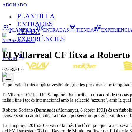
ABONADO
PLANTILLA
ENTRADES
PLANTILLA
ENTRADAS
TIENDA
EXPERIENCI
TENDA
EXPERIÈNCIES
Noticies Generals
El Villarreal CF fitxa a Roberto
LOGIN
02/08/2016
El polivalent migcampista vestirà de groc les pròximes cinc temporad
El Villarreal CF i la UC Sampdoria han arribat a un acord de traspàs 
italià i fins i tot és internacional amb la selecció ‘azzurra’, amb la qual
Roberto Soriano (Darmstadt (Alemanya), 8 febrer 1991) és un futbolista
peus. Es suma amb facilitat a l’atac i posseeix un poderós xut des de l
La campanya 2015/2016 va ser la més fructífera pel que fa a la seva face
del SV Darmstadt 98 i del Bayern de Munic, va fitxar pel filial de la