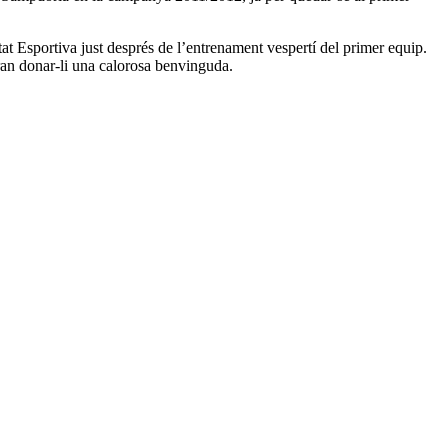
at Esportiva just després de l’entrenament vespertí del primer equip.
odran donar-li una calorosa benvinguda.
2