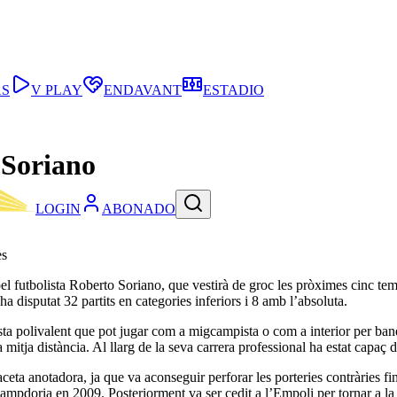
AS
V PLAY
ENDAVANT
ESTADIO
 Soriano
LOGIN
ABONADO
es
pel futbolista Roberto Soriano, que vestirà de groc les pròximes cinc te
 ha disputat 32 partits en categories inferiors i 8 amb l’absoluta.
 polivalent que pot jugar com a migcampista o com a interior per banda g
a mitja distància. Al llarg de la seva carrera professional ha estat capa
ta anotadora, ja que va aconseguir perforar les porteries contràries fins
 Sampdoria en 2009. Posteriorment va ser cedit a l’Empoli per tornar a 