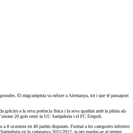
mporades. El migcampista va néixer a Alemanya, tot i que té passaport
ràcies a la seva potència física i la seva qualitat amb la pilota als
ç d’anotar 20 gols entre la UC Sampdoria i el FC Empoli.
 a 8 ocasions en 40 partits disputats. Format a les categories inferiors
la Sampdoria en la campanya 2011/2012, ja per quedar-se al primer