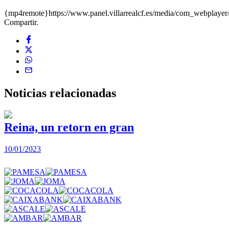
{mp4remote}https://www.panel.villarrealcf.es/media/com_webplaye
Compartir.
Noticias
relacionadas
Reina, un retorn en gran
10/01/2023
2