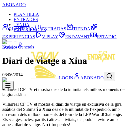
ABONADO
PLANTILLA
ENTRADES
TENDA
PLANTILLA
ENTRADAS
TIENDA
EXPERIÈNCIES
EXPERIENCIAS
V PLAY
ENDAVANT
ESTADIO
Noticies Generals
LOGIN
Diari de viatge a Xina
08/06/2014
LOGIN
ABONADO
Villarreal CF TV et mostra des de la intimitat els millors moments de
la gira asiàtica
Villarreal CF TV et mostra el diari de viatge en exclusiva de la gira
asiàtica del Submarí a Xina des de la intimitat de l’expedició, amb
un resum dels millors moments del tour de la LFP WorldChallenge.
Els viatges, actes, partits i altres activitats, els podràs reviure amb
aquest diari de viatge. No t’ho perdes!