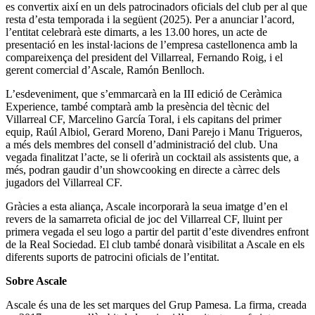
es convertix així en un dels patrocinadors oficials del club per al que
resta d’esta temporada i la següent (2025). Per a anunciar l’acord,
l’entitat celebrarà este dimarts, a les 13.00 hores, un acte de
presentació en les instal·lacions de l’empresa castellonenca amb la
compareixença del president del Villarreal, Fernando Roig, i el
gerent comercial d’Ascale, Ramón Benlloch.
L’esdeveniment, que s’emmarcarà en la III edició de Ceràmica
Experience, també comptarà amb la presència del tècnic del
Villarreal CF, Marcelino García Toral, i els capitans del primer
equip, Raúl Albiol, Gerard Moreno, Dani Parejo i Manu Trigueros,
a més dels membres del consell d’administració del club. Una
vegada finalitzat l’acte, se li oferirà un cocktail als assistents que, a
més, podran gaudir d’un showcooking en directe a càrrec dels
jugadors del Villarreal CF.
Gràcies a esta aliança, Ascale incorporarà la seua imatge d’en el
revers de la samarreta oficial de joc del Villarreal CF, lluint per
primera vegada el seu logo a partir del partit d’este divendres enfront
de la Real Sociedad. El club també donarà visibilitat a Ascale en els
diferents suports de patrocini oficials de l’entitat.
Sobre Ascale
Ascale és una de les set marques del Grup Pamesa. La firma, creada