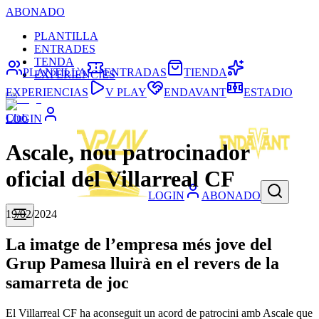
ABONADO
PLANTILLA
ENTRADES
TENDA
PLANTILLA
ENTRADAS
TIENDA
EXPERIÈNCIES
EXPERIENCIAS
V PLAY
ENDAVANT
ESTADIO
Club
LOGIN
Ascale, nou patrocinador
oficial del Villarreal CF
LOGIN
ABONADO
19/02/2024
La imatge de l’empresa més jove del
Grup Pamesa lluirà en el revers de la
samarreta de joc
El Villarreal CF ha aconseguit un acord de patrocini amb Ascale que