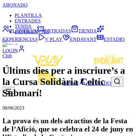
ABONADO
PLANTILLA
ENTRADES
TENDA
PLANTILLA
ENTRADAS
TIENDA
EXPERIÈNCIES
EXPERIENCIAS
V PLAY
ENDAVANT
ESTADIO
LOGIN
Club
Últims dies per a inscriure’s a
la Cursa Solidària Celtic
LOGIN
ABONADO
Submarí!
08/06/2023
La prova és un dels atractius de la Festa
de l’Afició, que se celebra el 24 de juny en