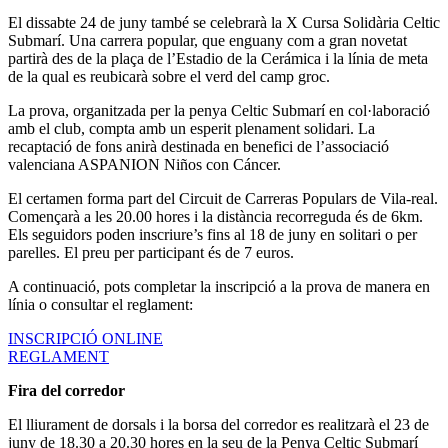
El dissabte 24 de juny també se celebrarà la X Cursa Solidària Celtic
Submarí. Una carrera popular, que enguany com a gran novetat
partirà des de la plaça de l’Estadio de la Cerámica i la línia de meta
de la qual es reubicarà sobre el verd del camp groc.
La prova, organitzada per la penya Celtic Submarí en col·laboració
amb el club, compta amb un esperit plenament solidari. La
recaptació de fons anirà destinada en benefici de l’associació
valenciana ASPANION Niños con Cáncer.
El certamen forma part del Circuit de Carreras Populars de Vila-real.
Començarà a les 20.00 hores i la distància recorreguda és de 6km.
Els seguidors poden inscriure’s fins al 18 de juny en solitari o per
parelles. El preu per participant és de 7 euros.
A continuació, pots completar la inscripció a la prova de manera en
línia o consultar el reglament:
INSCRIPCIÓ ONLINE
REGLAMENT
Fira del corredor
El lliurament de dorsals i la borsa del corredor es realitzarà el 23 de
juny de 18.30 a 20.30 hores en la seu de la Penya Celtic Submarí