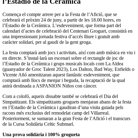
l’Estadio de la Cerámica
Comença el compte arrere per a la Festa de l’Afició, que se
celebrarà el pròxim 24 de juny, a partir de les 18.00 hores, en
l’Estadio de la Cerámica. L’esdeveniment, que forma part del
calendari d’actes de celebració del Centenari Groguet, consistirà en
una impressionant jornada festiva d’accés lliure i gratuït amb
caràcter solidari, per al gaudi de la gent groga.
La festa comptarà amb jocs i activitats, així com amb música en viu i
en directe. S’instal·larà un escenari sobre el rectangle de joc de
l’Estadio de la Cerámica i grups musicals locals com La Aldea
(guanyador de Groc Talent 2023), Los Dalton, Bad Way, Enfields o
Vicente Añó amenitzaran aquest fantàstic esdeveniment, que
comptarà amb llocs de menjar i beguda, la recaptació de la qual
anirà destinada a ASPANION Niños con cáncer.
Com a colofó, aqueix dissabte també se celebrarà el Dia del
Simpatitzant. Els simpatitzants groguets menjaran abans de la festa
en l’Estadio de la Cerámica i gaudiran d’una visita guiada pels
racons més exclusius del remodelat camp del Villarreal.
Posteriorment, se sumaran a la gran Festa de l’Afició i el transcurs
de la Cursa Solidària Celtic Submarí.
Una prova solidària i 100% grogueta