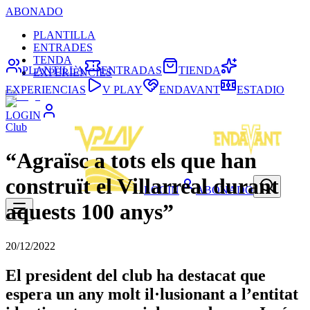
ABONADO
PLANTILLA
ENTRADES
TENDA
PLANTILLA
ENTRADAS
TIENDA
EXPERIÈNCIES
EXPERIENCIAS
V PLAY
ENDAVANT
ESTADIO
LOGIN
Club
“Agraïsc a tots els que han
construït el Villarreal durant
LOGIN
ABONADO
aquests 100 anys”
20/12/2022
El president del club ha destacat que
espera un any molt il·lusionant a l’entitat