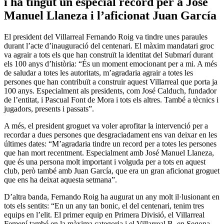
i ha tingut un especial record per a José
Manuel Llaneza i l’aficionat Juan García
El president del Villarreal Fernando Roig va tindre unes paraules
durant l’acte d’inauguració del centenari. El màxim mandatari groc
va agrair a tots els que han construït la identitat del Submarí durant
els 100 anys d’història: “És un moment emocionant per a mi. A més
de saludar a totes les autoritats, m’agradaria agrair a totes les
persones que han contribuït a construir aquest Villarreal que porta ja
100 anys. Especialment als presidents, com José Calduch, fundador
de l’entitat, i Pascual Font de Mora i tots els altres. També a tècnics i
jugadors, presents i passats”.
A més, el president groguet va voler aprofitar la intervenció per a
recordar a dues persones que desgraciadament ens van deixar en les
últimes dates: “M’agradaria tindre un record per a totes les persones
que han mort recentment. Especialment amb José Manuel Llaneza,
que és una persona molt important i volguda per a tots en aquest
club, però també amb Juan García, que era un gran aficionat groguet
que ens ha deixat aquesta setmana”.
D’altra banda, Fernando Roig ha augurat un any molt il·lusionant en
tots els sentits: “En un any tan bonic, el del centenari, tenim tres
equips en l’elit. El primer equip en Primera Divisió, el Villarreal
Femení també en la màxima categoria i el Villarreal B, en Segona