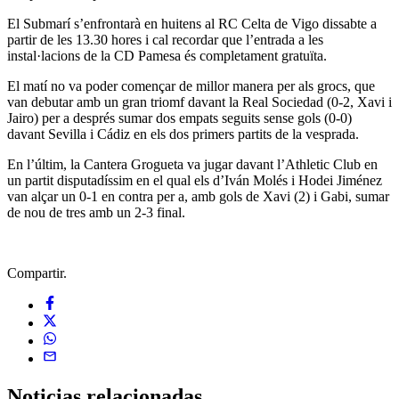
El Submarí s’enfrontarà en huitens al RC Celta de Vigo dissabte a
partir de les 13.30 hores i cal recordar que l’entrada a les
instal·lacions de la CD Pamesa és completament gratuïta.
El matí no va poder començar de millor manera per als grocs, que
van debutar amb un gran triomf davant la Real Sociedad (0-2, Xavi i
Jairo) per a després sumar dos empats seguits sense gols (0-0)
davant Sevilla i Cádiz en els dos primers partits de la vesprada.
En l’últim, la Cantera Grogueta va jugar davant l’Athletic Club en
un partit disputadíssim en el qual els d’Iván Molés i Hodei Jiménez
van alçar un 0-1 en contra per a, amb gols de Xavi (2) i Gabi, sumar
de nou de tres amb un 2-3 final.
Compartir.
Noticias
relacionadas