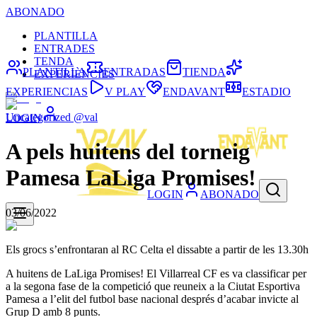
ABONADO
PLANTILLA
ENTRADES
TENDA
PLANTILLA
ENTRADAS
TIENDA
EXPERIÈNCIES
EXPERIENCIAS
V PLAY
ENDAVANT
ESTADIO
Uncategorized @val
LOGIN
A pels huitens del torneig
Pamesa LaLiga Promises!
LOGIN
ABONADO
03/06/2022
Els grocs s’enfrontaran al RC Celta el dissabte a partir de les 13.30h
A huitens de LaLiga Promises! El Villarreal CF es va classificar per
a la segona fase de la competició que reuneix a la Ciutat Esportiva
Pamesa a l’elit del futbol base nacional després d’acabar invicte al
Grup D amb 8 punts.