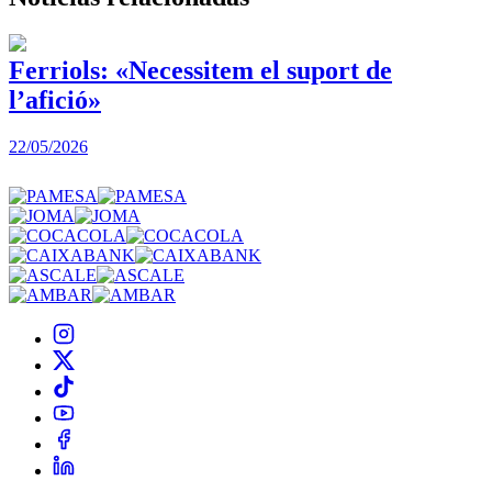
Ferriols: «Necessitem el suport de
l’afició»
22/05/2026
3