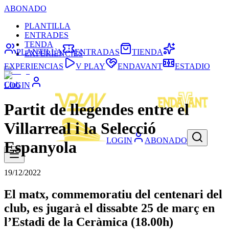
ABONADO
PLANTILLA
ENTRADES
TENDA
PLANTILLA
ENTRADAS
TIENDA
EXPERIÈNCIES
EXPERIENCIAS
V PLAY
ENDAVANT
ESTADIO
Club
LOGIN
Partit de llegendes entre el
Villarreal i la Selecció
LOGIN
ABONADO
Espanyola
19/12/2022
El matx, commemoratiu del centenari del
club, es jugarà el dissabte 25 de març en
l’Estadi de la Ceràmica (18.00h)