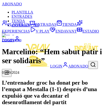
ABONADO
PLANTILLA
ENTRADES
TENDA
PLANTILLA
ENTRADAS
TIENDA
EXPERIÈNCIES
EXPERIENCIAS
V PLAY
ENDAVANT
ESTADIO
Primer equip
LOGIN
Marcelino: “Hem sabut patir i
ser solidaris”
LOGIN
ABONADO
01/09/2024
L’entrenador groc ha donat per bo
l’empat a Mestalla (1-1) després d’una
expulsió que va decantar el
desenrotllament del partit