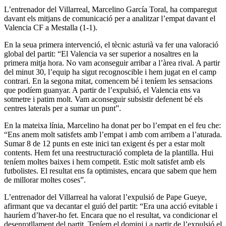
L’entrenador del Villarreal, Marcelino García Toral, ha comparegut
davant els mitjans de comunicació per a analitzar l’empat davant el
Valencia CF a Mestalla (1-1).
En la seua primera intervenció, el tècnic asturià va fer una valoració
global del partit: “El Valencia va ser superior a nosaltres en la
primera mitja hora. No vam aconseguir arribar a l’àrea rival. A partir
del minut 30, l’equip ha sigut recognoscible i hem jugat en el camp
contrari. En la segona mitat, comencem bé i teníem les sensacions
que podíem guanyar. A partir de l’expulsió, el Valencia ens va
sotmetre i patim molt. Vam aconseguir subsistir defenent bé els
centres laterals per a sumar un punt”.
En la mateixa línia, Marcelino ha donat per bo l’empat en el feu che:
“Ens anem molt satisfets amb l’empat i amb com arribem a l’aturada.
Sumar 8 de 12 punts en este inici tan exigent és per a estar molt
contents. Hem fet una reestructuració completa de la plantilla. Hui
teníem moltes baixes i hem competit. Estic molt satisfet amb els
futbolistes. El resultat ens fa optimistes, encara que sabem que hem
de millorar moltes coses”.
L’entrenador del Villarreal ha valorat l’expulsió de Pape Gueye,
afirmant que va decantar el guió del partit: “Era una acció evitable i
hauríem d’haver-ho fet. Encara que no el resultat, va condicionar el
desenrotllament del partit. Teníem el domini i a partir de l’expulsió el