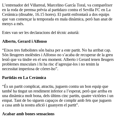
L’entrenador del Villarreal, Marcelino García Toral, va comparéixer
en la roda de premsa prèvia al partidazo contra el Sevilla FC en La
Cerámica (dissabte, 16.15 hores). El partit enfrontarà a dos equips
que van començar la temporada en mala dinàmica, però han anat de
menys a més.
Estes van ser les declaracions del tècnic asturià:
Alberto, Gerard i Alfonso
“Eixos tres futbolistes són baixa per a este partit. No ha arribat cap.
Són lleugeres molèsties i Alfonso no s’acaba de recuperar de la greu
lesió que va tindre en el seu moment. Alberto i Gerard tenen lleugers
problemes musculars i hi ha risc d’agreujar-los i no tenim la
necessitat imperiosa de córrer-ho”.
Partidàs en La Cerámica
“És un partit complicat, atractiu, juguem contra un bon equip que
també ha tingut un rendiment inferior a l’esperat, però que arriba en
una dinàmica molt bona, dels últims cinc partits, quatre victòries i un
empat. Tant de bo siguem capaços de complir amb fets que juguem
a casa amb la nostra afició i guanyem el partit”.
Acabar amb bones sensacions