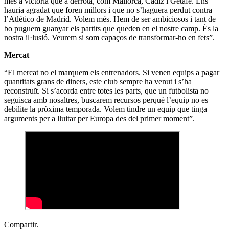
més a victòria que a derrota, com Mallorca, Cádiz i Getafe. Ens
hauria agradat que foren millors i que no s’haguera perdut contra
l’Atlético de Madrid. Volem més. Hem de ser ambiciosos i tant de
bo puguem guanyar els partits que queden en el nostre camp. És la
nostra il·lusió. Veurem si som capaços de transformar-ho en fets”.
Mercat
“El mercat no el marquem els entrenadors. Si venen equips a pagar
quantitats grans de diners, este club sempre ha venut i s’ha
reconstruït. Si s’acorda entre totes les parts, que un futbolista no
seguisca amb nosaltres, buscarem recursos perquè l’equip no es
debilite la pròxima temporada. Volem tindre un equip que tinga
arguments per a lluitar per Europa des del primer moment”.
Compartir.