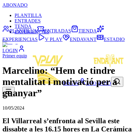
ABONADO
PLANTILLA
ENTRADES
TENDA
PLANTILLA
ENTRADAS
TIENDA
EXPERIÈNCIES
EXPERIENCIAS
V PLAY
ENDAVANT
ESTADIO
LOGIN
Primer equip
Marcelino: “Hem de tindre
mentalitat i motivació per a
LOGIN
ABONADO
guanyar”
10/05/2024
El Villarreal s’enfronta al Sevilla este
dissabte a les 16.15 hores en La Cerámica