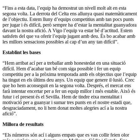
“Fins a esta data, l’equip ha demostrat un nivell molt alt en esta
segona volta. La derrota del Celta ens allunya quasi matemàticament
de l’objectiu. Estem lluny d’equips competitius amb tan pocs punts
per jugar i és difícil, però sempre ha d’estar la mentalitat guanyadora
davant la nostra afició. A Vigo l’equip va estar bé d’actitud. Estem
satisfets del que va oferir l’equip jugant amb deu. És bo acabar amb
les millors sensacions possibles al cap d’un any tan difícil”.
Establint les bases
“Hem arribat ací per a treballar amb honestedat en una situació
difícil. Hem d’acabar tan bé com siga possible i fer un equip
competitiu per a la pròxima temporada amb els objectius que l’equip
ha tingut en els últims deu anys. Un equip que genere il·lusió. Crec
que ho hem aconseguit en la segona volta. Després, el mercat ens
farà intentar encertar per a fer un equip millor i més estable. Això és
futur i el present és el Sevilla. Hem de tindre eixa mentalitat i
motivació per a guanyar i sumar tres punts en el nostre estadi que,
desgraciadament, no li hem donat moltes alegries ací a la nostra
afició”.
Millora de resultats
“Els números són ací i alguns empats que es van collir feien olor