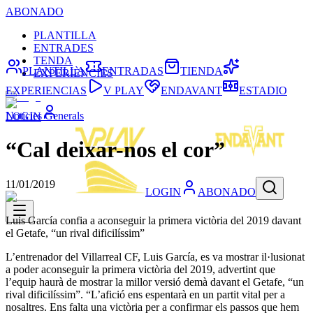
ABONADO
PLANTILLA
ENTRADES
TENDA
PLANTILLA
ENTRADAS
TIENDA
EXPERIÈNCIES
EXPERIENCIAS
V PLAY
ENDAVANT
ESTADIO
Noticies Generals
LOGIN
“Cal deixar-nos el cor”
11/01/2019
LOGIN
ABONADO
Luis García confia a aconseguir la primera victòria del 2019 davant
el Getafe, “un rival dificilíssim”
L’entrenador del Villarreal CF, Luis García, es va mostrar il·lusionat
a poder aconseguir la primera victòria del 2019, advertint que
l’equip haurà de mostrar la millor versió demà davant el Getafe, “un
rival dificilíssim”. “L’afició ens espentarà en un partit vital per a
nosaltres. Ens falta una victòria per a confirmar els passos que hem