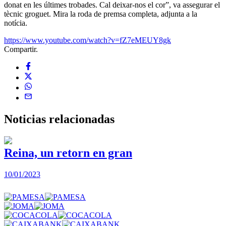
donat en les últimes trobades. Cal deixar-nos el cor”, va assegurar el
tècnic groguet. Mira la roda de premsa completa, adjunta a la
notícia.
https://www.youtube.com/watch?v=fZ7eMEUY8gk
Compartir.
Noticias
relacionadas
Reina, un retorn en gran
10/01/2023
2