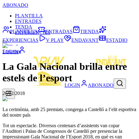
ABONADO
PLANTILLA
ENTRADES
TENDA
PLANTILLA
ENTRADAS
TIENDA
EXPERIÈNCIES
EXPERIENCIAS
V PLAY
ENDAVANT
ESTADIO
Endavant
LOGIN
La Gala Nacional brilla entre
estels de l’esport
LOGIN
ABONADO
26/02/2018
La cerimònia, amb 25 premiats, congrega a Castelló a l’elit esportiva
del nostre país
Tot un espectacle. Diversos centenars d’assistents van copar
l’Auditori i Palau de Congressos de Castelló per presenciar la
impressionant Gala Nacional de l’Esport 2018, en què es van