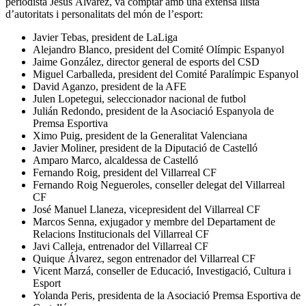
periodista Jesús Álvarez, va comptar amb una extensa llista
d’autoritats i personalitats del món de l’esport:
Javier Tebas, president de LaLiga
Alejandro Blanco, president del Comité Olímpic Espanyol
Jaime González, director general de esports del CSD
Miguel Carballeda, president del Comité Paralímpic Espanyol
David Aganzo, president de la AFE
Julen Lopetegui, seleccionador nacional de futbol
Julián Redondo, president de la Asociació Espanyola de
Premsa Esportiva
Ximo Puig, president de la Generalitat Valenciana
Javier Moliner, president de la Diputació de Castelló
Amparo Marco, alcaldessa de Castelló
Fernando Roig, president del Villarreal CF
Fernando Roig Negueroles, conseller delegat del Villarreal
CF
José Manuel Llaneza, vicepresident del Villarreal CF
Marcos Senna, exjugador y membre del Departament de
Relacions Institucionals del Villarreal CF
Javi Calleja, entrenador del Villarreal CF
Quique Álvarez, segon entrenador del Villarreal CF
Vicent Marzá, conseller de Educació, Investigació, Cultura i
Esport
Yolanda Peris, presidenta de la Asociació Premsa Esportiva de