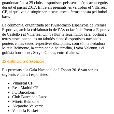
guardonar fins a 25 clubs i esportistes pels seus mèrits aconseguits
durant el passat 2017. Entre els premiats, es va trobar el Villarreal
CF, al qual van distingir per la seua tasca i ferma aposta pel futbol
base.
La cerimònia, organitzada per l’Associació Espanyola de Premsa
Esportiva, amb la col·laboració de l’Associació de Premsa Esportiva
de Castelló i al Villarreal CF, va lluir la seua millor cara, portant a
terres castellonenques un fabulós elenc d’esportistes nacionals
punters en les seues respectives disciplines, com són la nedadora
Mireia Belmonte, la campiona d’halterofília, Lydia Valentín, i el
golfista borriolenc, Sergio García, entre d’altres.
25 distincions d’excepció
Els premiats a la Gala Nacional de l’Esport 2018 van ser les
següents entitats i esportistes:
Villarreal CF
Real Madrid CF
FC Barcelona
Club Barcelona Lassa
Mireia Belmonte
Alejandro Valverde
Valencia Basket