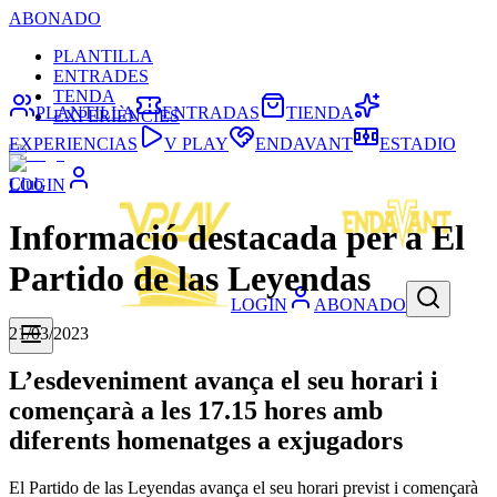
ABONADO
PLANTILLA
ENTRADES
TENDA
PLANTILLA
ENTRADAS
TIENDA
EXPERIÈNCIES
EXPERIENCIAS
V PLAY
ENDAVANT
ESTADIO
Club
LOGIN
Informació destacada per a El
Partido de las Leyendas
LOGIN
ABONADO
21/03/2023
L’esdeveniment avança el seu horari i
començarà a les 17.15 hores amb
diferents homenatges a exjugadors
El Partido de las Leyendas avança el seu horari previst i començarà