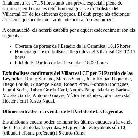
finalment a les 17.15 hores amb una prèvia especial i plena de
sorpreses, en la qual es retrà homenatge als exfutbolistes del
Villarreal CF de les diferents èpoques. El club prega als aficionats
assistents que acudisquen amb antelació a l’esdeveniment.
A continuació, els horaris establits per a aquest esdeveniment són els
següents:
Obertura de portes de l’Estadio de la Cerámica: 16.15 hores
Homenatge a exfutbolistes i llegendes del Villarreal CF: 17.15
hores
Inici de El Partido de las Leyendas: 18.00 hores
Exfutbolistes confirmats del Villarreal CF per El Partido de las
Leyendas
: Bruno Soriano, Marcos Senna, Juan Román Riquelme,
Diego Forlán, Giuseppe Rossi, Robert Pires, Gonzalo Rodríguez,
Juanpi Sorín, Rubén Gracia Cani, Andrés Palop, Mariano Barbosa,
Moisés García, Antonio Guayre, Víctor Fernández, Igor Tasevski,
Héctor Font i Xisco Nadal.
Últimes entrades a la venda de El Partido de las Leyendas
Els aficionats encara poden comprar les últimes entrades a la venda
de El Partido de las Leyendas. Els preus de les localitats són 10
(tribuna i tribuna preferent) i 5 euros (fons).