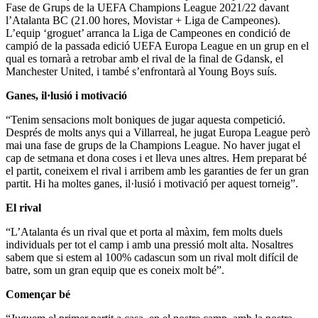
Fase de Grups de la UEFA Champions League 2021/22 davant
l’Atalanta BC (21.00 hores, Movistar + Liga de Campeones).
L’equip ‘groguet’ arranca la Liga de Campeones en condició de
campió de la passada edició UEFA Europa League en un grup en el
qual es tornarà a retrobar amb el rival de la final de Gdansk, el
Manchester United, i també s’enfrontarà al Young Boys suís.
Ganes, il·lusió i motivació
“Tenim sensacions molt boniques de jugar aquesta competició.
Després de molts anys qui a Villarreal, he jugat Europa League però
mai una fase de grups de la Champions League. No haver jugat el
cap de setmana et dona coses i et lleva unes altres. Hem preparat bé
el partit, coneixem el rival i arribem amb les garanties de fer un gran
partit. Hi ha moltes ganes, il·lusió i motivació per aquest torneig”.
El rival
“L’Atalanta és un rival que et porta al màxim, fem molts duels
individuals per tot el camp i amb una pressió molt alta. Nosaltres
sabem que si estem al 100% cadascun som un rival molt difícil de
batre, som un gran equip que es coneix molt bé”.
Començar bé