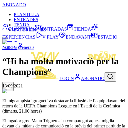
ABONADO
PLANTILLA
ENTRADES
TENDA
PLANTILLA
ENTRADAS
TIENDA
EXPERIÈNCIES
EXPERIENCIAS
V PLAY
ENDAVANT
ESTADIO
Noticies Generals
LOGIN
“Hi ha molta motivació per la
Champions”
LOGIN
ABONADO
13/09/2021
El migcampista ‘groguet’ va destacar la il·lusió de l’equip davant del
retorn de la UEFA Champions League en l’Estadi de la Ceràmica
(dimarts, 21.00 hores)
El jugador groc Manu Trigueros ha comparegut aquest migdia
davant els mitjans de comunicació en la prèvia del primer partit de la