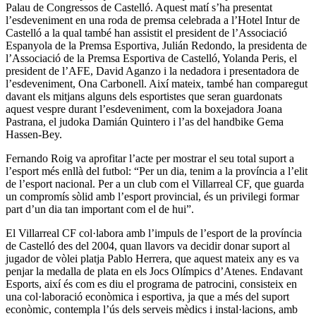
Palau de Congressos de Castelló. Aquest matí s’ha presentat
l’esdeveniment en una roda de premsa celebrada a l’Hotel Intur de
Castelló a la qual també han assistit el president de l’Associació
Espanyola de la Premsa Esportiva, Julián Redondo, la presidenta de
l’Associació de la Premsa Esportiva de Castelló, Yolanda Peris, el
president de l’AFE, David Aganzo i la nedadora i presentadora de
l’esdeveniment, Ona Carbonell. Així mateix, també han comparegut
davant els mitjans alguns dels esportistes que seran guardonats
aquest vespre durant l’esdeveniment, com la boxejadora Joana
Pastrana, el judoka Damián Quintero i l’as del handbike Gema
Hassen-Bey.
Fernando Roig va aprofitar l’acte per mostrar el seu total suport a
l’esport més enllà del futbol: “Per un dia, tenim a la província a l’elit
de l’esport nacional. Per a un club com el Villarreal CF, que guarda
un compromís sòlid amb l’esport provincial, és un privilegi formar
part d’un dia tan important com el de hui”.
El Villarreal CF col·labora amb l’impuls de l’esport de la província
de Castelló des del 2004, quan llavors va decidir donar suport al
jugador de vòlei platja Pablo Herrera, que aquest mateix any es va
penjar la medalla de plata en els Jocs Olímpics d’Atenes. Endavant
Esports, així és com es diu el programa de patrocini, consisteix en
una col·laboració econòmica i esportiva, ja que a més del suport
econòmic, contempla l’ús dels serveis mèdics i instal·lacions, amb