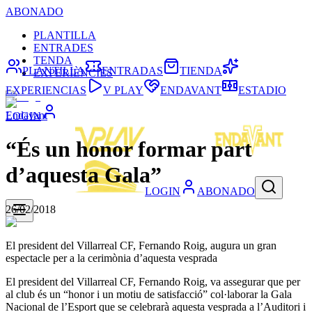
ABONADO
PLANTILLA
ENTRADES
TENDA
PLANTILLA
ENTRADAS
TIENDA
EXPERIÈNCIES
EXPERIENCIAS
V PLAY
ENDAVANT
ESTADIO
Endavant
LOGIN
“És un honor formar part
d’aquesta Gala”
LOGIN
ABONADO
26/02/2018
El president del Villarreal CF, Fernando Roig, augura un gran
espectacle per a la cerimònia d’aquesta vesprada
El president del Villarreal CF, Fernando Roig, va assegurar que per
al club és un “honor i un motiu de satisfacció” col·laborar la Gala
Nacional de l’Esport que se celebrarà aquesta vesprada a l’Auditori i