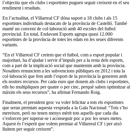
l’objectiu que els clubs i esportistes puguen seguir creixent en el seu
rendiment i resultats.
En l’actualitat, el Villarreal CF dóna suport a 18 clubs i als 15
esportistes individuals destacats de la província de Castelló. També
manté un conveni de col·laboració amb 40 escoles del futbol
provincial. En total, Endavant Esports agrupa quasi 12.000
esportistes de la província de totes les edats en les seues diferents
variants.
“En el Villarreal CF creiem que el futbol, com a esport popular i
majoritari, ha d’ajudar i servir d’impuls per a la resta dels esports,
com a part de la implicació social que mantenim amb la província.
Nosaltres renunciem a les subvencions públiques en 2012 i tota la
col·laboració que fem amb l’esport de la província la generem amb
els nostres recursos. Per cada euro que donem als clubs i esportistes,
ells ho multipliquen per quatre o per cinc, perquè saben optimitzar al
màxim els seus recursos”, ha afirmat Fernando Roig.
Finalment, el president groc va voler felicitar a tots els esportistes
que seran premiats aquesta vesprada a la Gala Nacional: “Tots s’ho
mereixen, però no tenen menys mèrit tots aquells que cada dia
s’esforcen per superar-se i aconseguir poc a poc les seues metes.
Aquest és l’esperit que volem premiar al Villarreal CF i per això
lluitem per seguir creixent”.