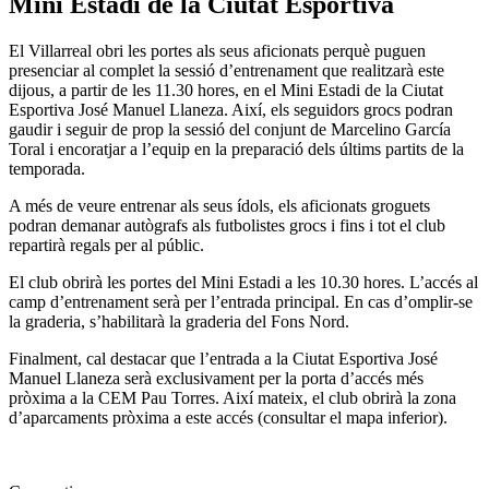
Mini Estadi de la Ciutat Esportiva
El Villarreal obri les portes als seus aficionats perquè puguen
presenciar al complet la sessió d’entrenament que realitzarà este
dijous, a partir de les 11.30 hores, en el Mini Estadi de la Ciutat
Esportiva José Manuel Llaneza. Així, els seguidors grocs podran
gaudir i seguir de prop la sessió del conjunt de Marcelino García
Toral i encoratjar a l’equip en la preparació dels últims partits de la
temporada.
A més de veure entrenar als seus ídols, els aficionats groguets
podran demanar autògrafs als futbolistes grocs i fins i tot el club
repartirà regals per al públic.
El club obrirà les portes del Mini Estadi a les 10.30 hores. L’accés al
camp d’entrenament serà per l’entrada principal. En cas d’omplir-se
la graderia, s’habilitarà la graderia del Fons Nord.
Finalment, cal destacar que l’entrada a la Ciutat Esportiva José
Manuel Llaneza serà exclusivament per la porta d’accés més
pròxima a la CEM Pau Torres. Així mateix, el club obrirà la zona
d’aparcaments pròxima a este accés (consultar el mapa inferior).