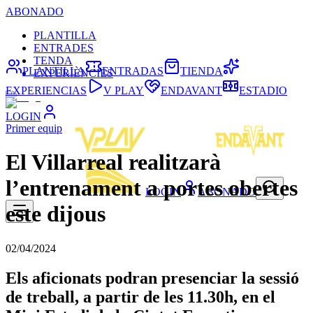
ABONADO
PLANTILLA
ENTRADES
TENDA
PLANTILLA
ENTRADAS
TIENDA
EXPERIÈNCIES
EXPERIENCIAS
V PLAY
ENDAVANT
ESTADIO
LOGIN
Primer equip
El Villarreal realitzarà
l’entrenament a portes obertes
LOGIN
ABONADO
este dijous
02/04/2024
Els aficionats podran presenciar la sessió
de treball, a partir de les 11.30h, en el