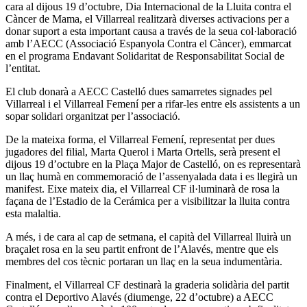
cara al dijous 19 d’octubre, Dia Internacional de la Lluita contra el
Càncer de Mama, el Villarreal realitzarà diverses activacions per a
donar suport a esta important causa a través de la seua col·laboració
amb l’AECC (Associació Espanyola Contra el Càncer), emmarcat
en el programa Endavant Solidaritat de Responsabilitat Social de
l’entitat.
El club donarà a AECC Castelló dues samarretes signades pel
Villarreal i el Villarreal Femení per a rifar-les entre els assistents a un
sopar solidari organitzat per l’associació.
De la mateixa forma, el Villarreal Femení, representat per dues
jugadores del filial, Marta Querol i Marta Ortells, serà present el
dijous 19 d’octubre en la Plaça Major de Castelló, on es representarà
un llaç humà en commemoració de l’assenyalada data i es llegirà un
manifest. Eixe mateix dia, el Villarreal CF il·luminarà de rosa la
façana de l’Estadio de la Cerámica per a visibilitzar la lluita contra
esta malaltia.
A més, i de cara al cap de setmana, el capità del Villarreal lluirà un
braçalet rosa en la seu partit enfront de l’Alavés, mentre que els
membres del cos tècnic portaran un llaç en la seua indumentària.
Finalment, el Villarreal CF destinarà la graderia solidària del partit
contra el Deportivo Alavés (diumenge, 22 d’octubre) a AECC