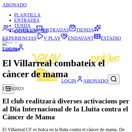
ABONADO
PLANTILLA
ENTRADES
TENDA
PLANTILLA
ENTRADAS
TIENDA
EXPERIÈNCIES
EXPERIENCIAS
V PLAY
ENDAVANT
ESTADIO
Endavant
LOGIN
El Villarreal combateix el
càncer de mama
LOGIN
ABONADO
17/10/2023
El club realitzarà diverses activacions per
al Dia Internacional de la Lluita contra el
Càncer de Mama
El Villarreal CF es bolca en la lluita contra el càncer de mama. De