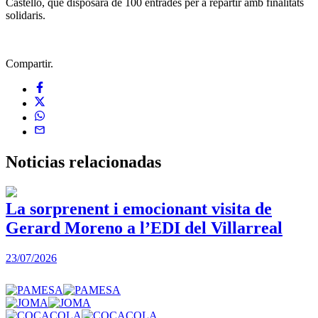
Castelló, que disposarà de 100 entrades per a repartir amb finalitats
solidaris.
Compartir.
Noticias
relacionadas
La sorprenent i emocionant visita de
Gerard Moreno a l’EDI del Villarreal
2
23/07/2026