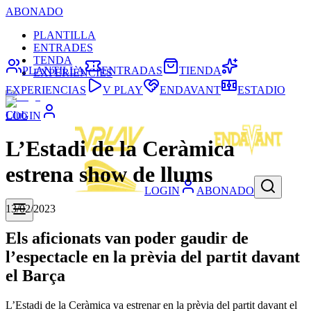
ABONADO
PLANTILLA
ENTRADES
TENDA
PLANTILLA
ENTRADAS
TIENDA
EXPERIÈNCIES
EXPERIENCIAS
V PLAY
ENDAVANT
ESTADIO
Club
LOGIN
L’Estadi de la Ceràmica
estrena show de llums
LOGIN
ABONADO
13/02/2023
Els aficionats van poder gaudir de
l’espectacle en la prèvia del partit davant
el Barça
L’Estadi de la Ceràmica va estrenar en la prèvia del partit davant el