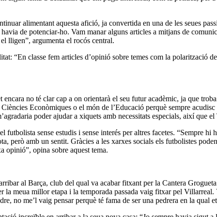
ntinuar alimentant aquesta afició, ja convertida en una de les seues pass
havia de potenciar-ho. Vam manar alguns articles a mitjans de comunicac
el lligen”, argumenta el rocós central.
alitat: “En classe fem articles d’opinió sobre temes com la polarització 
 encara no té clar cap a on orientarà el seu futur acadèmic, ja que trob
bé Ciències Econòmiques o el món de l’Educació perquè sempre acudisc 
gradaria poder ajudar a xiquets amb necessitats especials, així que el T
utbolista sense estudis i sense interés per altres facetes. “Sempre hi h
lota, però amb un sentit. Gràcies a les xarxes socials els futbolistes pod
xa opinió”, opina sobre aquest tema.
arribar al Barça, club del qual va acabar fitxant per la Cantera Groguet
la meua millor etapa i la temporada passada vaig fitxar pel Villarreal. 
ndre, no me’l vaig pensar perquè té fama de ser una pedrera en la qual et
ptació increïble en arribar a la seua nova casa: “Jo sempre havia sigut a