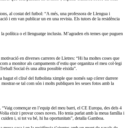
ions, al costat del futbol: “A més, una professora de Llengua i
ió i em van publicar un en una revista. Els tutors de la residència
de la política o el llenguatge inclusiu. M’agraden els temes que puguen
a motivació en diverses carreres de Lletres: “Hi ha moltes coses que
com a monitor als campaments d’estiu que organitza el meu col·legi
reball Social és una altra possible eixida”.
a hagut el clixé del futbolista ximple que només sap córrer darrere
en mostrar-se tal com són i molts publiquen les seues fotos amb la
a. “Vaig començar en l’equip del meu barri, el CE Europa, des dels 4
Volia eixir i provar coses noves. Ho tenia parlat amb la meua família i
 cuiden i, si tot va bé, hi ha oportunitats”, detalla Gamboa.
 la meua casa i en la residència t’ajuntes amb un munt de xavals de