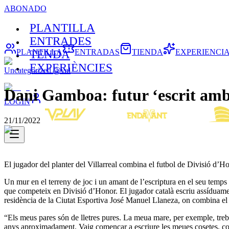
ABONADO
PLANTILLA
ENTRADES
PLANTILLA
ENTRADAS
TIENDA
EXPERIENCI
TENDA
EXPERIÈNCIES
Uncategorized @val
Dani Gamboa: futur ‘escrit amb 
LOGIN
21/11/2022
El jugador del planter del Villarreal combina el futbol de Divisió d’Ho
Un mur en el terreny de joc i un amant de l’escriptura en el seu temps 
que competeix en Divisió d’Honor. El jugador català escriu assíduament 
residència de la Ciutat Esportiva José Manuel Llaneza, on combina el fu
“Els meus pares són de lletres pures. La meua mare, per exemple, trebal
anys aproximadament. Vaig començar a escriure les meues cosetes, com