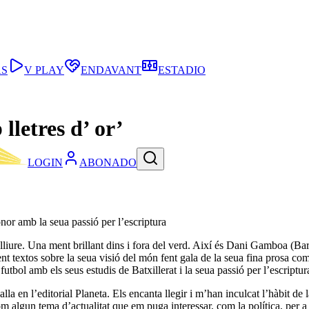
AS
V PLAY
ENDAVANT
ESTADIO
lletres d’ or’
LOGIN
ABONADO
nor amb la seua passió per l’escriptura
lliure. Una ment brillant dins i fora del verd. Així és Dani Gamboa (Bar
textos sobre la seua visió del món fent gala de la seua fina prosa com e
tbol amb els seus estudis de Batxillerat i la seua passió per l’escriptur
la en l’editorial Planeta. Els encanta llegir i m’han inculcat l’hàbit de 
 algun tema d’actualitat que em puga interessar, com la política, per a