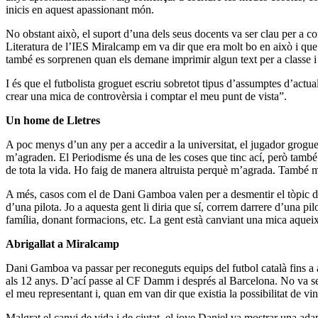
inicis en aquest apassionant món.
No obstant això, el suport d’una dels seus docents va ser clau per a co
Literatura de l’IES Miralcamp em va dir que era molt bo en això i que 
també es sorprenen quan els demane imprimir algun text per a classe i 
I és que el futbolista groguet escriu sobretot tipus d’assumptes d’actu
crear una mica de controvèrsia i comptar el meu punt de vista”.
Un home de Lletres
A poc menys d’un any per a accedir a la universitat, el jugador groguet
m’agraden. El Periodisme és una de les coses que tinc ací, però tam
de tota la vida. Ho faig de manera altruista perquè m’agrada. També m’a
A més, casos com el de Dani Gamboa valen per a desmentir el tòpic del f
d’una pilota. Jo a aquesta gent li diria que sí, correm darrere d’una pi
família, donant formacions, etc. La gent està canviant una mica aquei
Abrigallat a Miralcamp
Dani Gamboa va passar per reconeguts equips del futbol català fins a 
als 12 anys. D’ací passe al CF Damm i després al Barcelona. No va ser 
el meu representant i, quan em van dir que existia la possibilitat de vi
Malgrat el canvi de vida i de ciutat, el jove Daniel va mostrar una ada