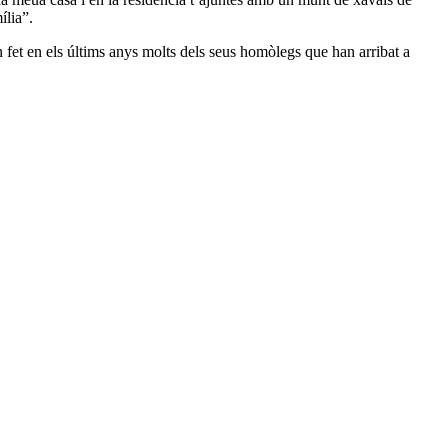
ília”.
et en els últims anys molts dels seus homòlegs que han arribat a
3