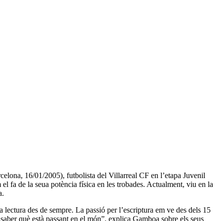
celona, 16/01/2005), futbolista del Villarreal CF en l’etapa Juvenil
l fa de la seua potència física en les trobades. Actualment, viu en la
a.
la lectura des de sempre. La passió per l’escriptura em ve des dels 15
 saber què està passant en el món”, explica Gamboa sobre els seus