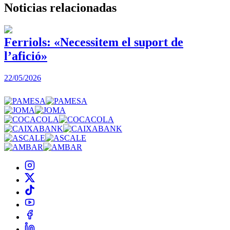
Noticias
relacionadas
Ferriols: «Necessitem el suport de
l’afició»
22/05/2026
3