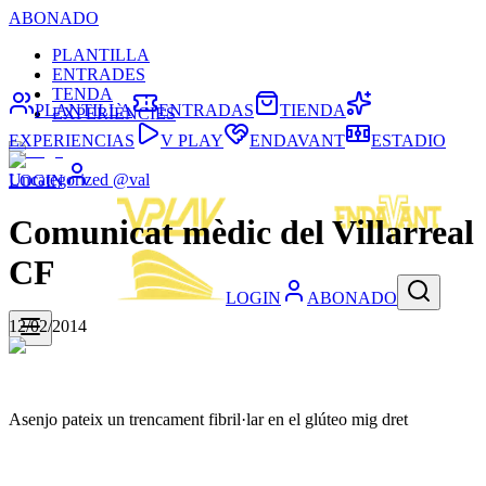
ABONADO
PLANTILLA
ENTRADES
TENDA
PLANTILLA
ENTRADAS
TIENDA
EXPERIÈNCIES
EXPERIENCIAS
V PLAY
ENDAVANT
ESTADIO
Uncategorized @val
LOGIN
Comunicat mèdic del Villarreal
CF
LOGIN
ABONADO
12/02/2014
Asenjo pateix un trencament fibril·lar en el glúteo mig dret