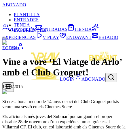
ABONADO
PLANTILLA
ENTRADES
TENDA
PLANTILLA
ENTRADAS
TIENDA
EXPERIÈNCIES
EXPERIENCIAS
V PLAY
ENDAVANT
ESTADIO
Endavant
LOGIN
Vine a vore ‘El Viatge de Arlo’
amb el Club Groguet!
LOGIN
ABONADO
19/11/2015
Si eres abonat menor de 14 anys o soci del Club Groguet podràs
veure una sessió en els Cinemes Sucre
Els aficionats més joves del Submarí podran gaudir el proper
dissabte 28 de novembre d’una experiència única gràcies al
Villarreal CF. El club, en col·laboració amb els Cinemes Sucre de la