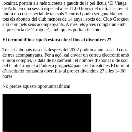
localitat, portarà als més xicotets a gaudir de la pel·lícula ‘El Viatge
de Arlo’ en una sessió especial a les 11.00 hores del matí. L’activitat
tindrà un cost especial de tan sols 3 euros i podrà ser gaudida per
tots els abonats del club menors de 14 anys i socis del Club Groguet
així com pels seus acompanyants. A més, els joves comptaran amb
la presència de ‘Groguet’, amb qui es podran fer fotos.
El termini d’inscripció estarà obert fins al divendres 27
Tots els abonats nascuts després del 2002 podran apuntar-se al costat
de tres acompanyants. Per a açò, cal enviar un correu electrònic amb
el nom complet, la data de naixement i el nombre d’abonat o de soci
del Club Groguet a l’adreça groguet@panel.villarrealcf.es El termini
d’inscripció romandrà obert fins al proper divendres 27 a les 14.00
hores.
No perdes aquesta oportunitat única!