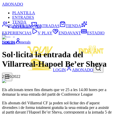
ABONADO
PLANTILLA
ENTRADES
TENDA
PLANTILLA
ENTRADAS
TIENDA
EXPERIÈNCIES
EXPERIENCIAS
V PLAY
ENDAVANT
ESTADIO
Noticies Generals
LOGIN
Sol·licita la entrada del
Villarreal-Hapoel Be’er Sheva
LOGIN
ABONADO
21/10/2022
Els aficionats tenen fins dimarts que ve 25 a les 14.00 hores per a
demanar la seua entrada del partit de Conference League
Els abonats del Villarreal CF ja poden sol·licitar des d’aquest
divendres i de forma totalment gratuïta la seua entrada per a assistir
al partit davant l’Hapoel Be’er Sheva, corresponent a la jornada 5 de