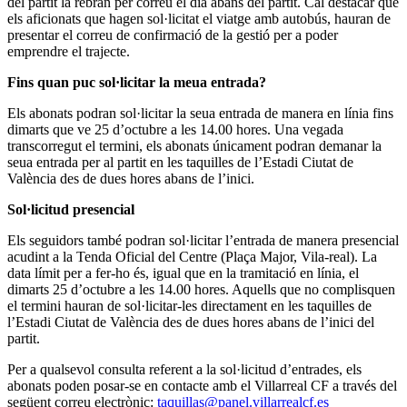
del partit la rebran per correu el dia abans del partit. Cal destacar que
els aficionats que hagen sol·licitat el viatge amb autobús, hauran de
presentar el correu de confirmació de la gestió per a poder
emprendre el trajecte.
Fins quan puc sol·licitar la meua entrada?
Els abonats podran sol·licitar la seua entrada de manera en línia fins
dimarts que ve 25 d’octubre a les 14.00 hores. Una vegada
transcorregut el termini, els abonats únicament podran demanar la
seua entrada per al partit en les taquilles de l’Estadi Ciutat de
València des de dues hores abans de l’inici.
Sol·licitud presencial
Els seguidors també podran sol·licitar l’entrada de manera presencial
acudint a la Tenda Oficial del Centre (Plaça Major, Vila-real). La
data límit per a fer-ho és, igual que en la tramitació en línia, el
dimarts 25 d’octubre a les 14.00 hores. Aquells que no complisquen
el termini hauran de sol·licitar-les directament en les taquilles de
l’Estadi Ciutat de València des de dues hores abans de l’inici del
partit.
Per a qualsevol consulta referent a la sol·licitud d’entrades, els
abonats poden posar-se en contacte amb el Villarreal CF a través del
següent correu electrònic:
taquillas@panel.villarrealcf.es