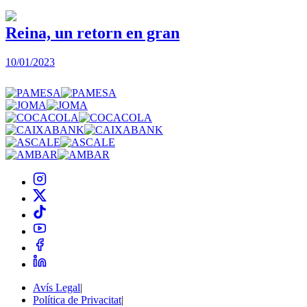
Reina, un retorn en gran
10/01/2023
2
Avís Legal
|
Política de Privacitat
|