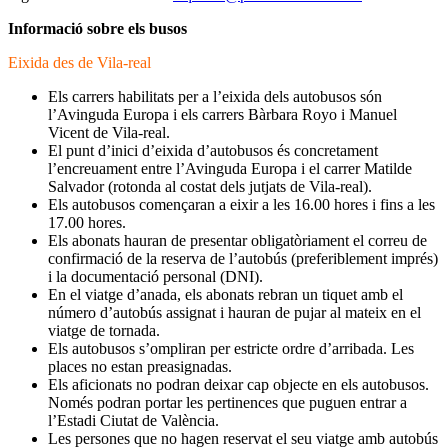
Informació sobre els busos
Eixida des de Vila-real
Els carrers habilitats per a l’eixida dels autobusos són
l’Avinguda Europa i els carrers Bàrbara Royo i Manuel
Vicent de Vila-real.
El punt d’inici d’eixida d’autobusos és concretament
l’encreuament entre l’Avinguda Europa i el carrer Matilde
Salvador (rotonda al costat dels jutjats de Vila-real).
Els autobusos començaran a eixir a les 16.00 hores i fins a les
17.00 hores.
Els abonats hauran de presentar obligatòriament el correu de
confirmació de la reserva de l’autobús (preferiblement imprés)
i la documentació personal (DNI).
En el viatge d’anada, els abonats rebran un tiquet amb el
número d’autobús assignat i hauran de pujar al mateix en el
viatge de tornada.
Els autobusos s’ompliran per estricte ordre d’arribada. Les
places no estan preasignadas.
Els aficionats no podran deixar cap objecte en els autobusos.
Només podran portar les pertinences que puguen entrar a
l’Estadi Ciutat de València.
Les persones que no hagen reservat el seu viatge amb autobús