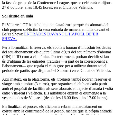
la fase de grups de la Conference League, que se celebrarà el dijous
27 d’octubre, a les 18.45 hores, en el Ciutat de València.
Sol·licitud en línia
El Villarreal CF ha habilitat una plataforma perquè els abonats del
club puguen sol·licitar la seua entrada de manera en línia davant el
Be’er Sheva:
ENTRADES DAVANT L’HAPOEL BE’ER
SHEVA.
Per a formalitzar la reserva, els abonats hauran d’introduir les dades
del seu abonament: els quatre últims dígits del seu número d’abonat
(PIN) i l’ID com a clau única. Posteriorment, podran decidir si fan
ús d’alguna de les entrades gratuïtes —a part de la corresponent a
l’abonament— que regala el club groc per a utilitzar durant tot el
període de partits que disputarà el Submarí en el Ciutat de València.
Així mateix, en la plataforma, els groguets també podran reservar el
viatge amb autobús (3 euros), que organitza el club en cada partit
amb el propòsit de facilitar als seus abonats el trajecte d’anada i volta
entre Vila-real i València. Els autobusos eixiran el diumenge a la
vesprada des de Vila-real (des de les 16.00 fins a les 17.00 hores).
En finalitzar el procés, els aficionats rebran immediatament un
correu amb la confirmació de la gestió, mentre que la pròpia entrada