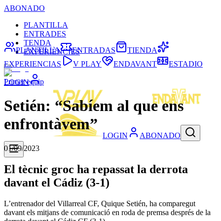
ABONADO
PLANTILLA
ENTRADES
TENDA
PLANTILLA
ENTRADAS
TIENDA
EXPERIÈNCIES
EXPERIENCIAS
V PLAY
ENDAVANT
ESTADIO
Primer equip
LOGIN
Setién: “Sabíem al que ens
enfrontàvem”
LOGIN
ABONADO
01/09/2023
El tècnic groc ha repassat la derrota
davant el Cádiz (3-1)
L’entrenador del Villarreal CF, Quique Setién, ha comparegut
davant els mitjans de comunicació en roda de premsa després de la