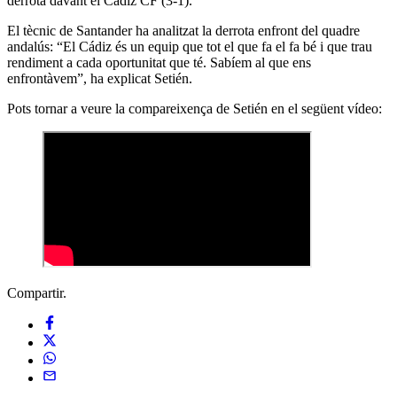
derrota davant el Cádiz CF (3-1).
El tècnic de Santander ha analitzat la derrota enfront del quadre
andalús: “El Cádiz és un equip que tot el que fa el fa bé i que trau
rendiment a cada oportunitat que té. Sabíem al que ens
enfrontàvem”, ha explicat Setién.
Pots tornar a veure la compareixença de Setién en el següent vídeo:
Compartir.