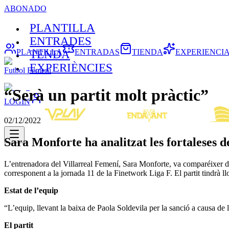
ABONADO
PLANTILLA
ENTRADES
PLANTILLA
ENTRADAS
TIENDA
EXPERIENCI
TENDA
EXPERIÈNCIES
Futbol Femení
“Serà un partit molt pràctic”
LOGIN
02/12/2022
Sara Monforte ha analitzat les fortaleses 
L’entrenadora del Villarreal Femení, Sara Monforte, va comparéixer d
corresponent a la jornada 11 de la Finetwork Liga F. El partit tindrà 
Estat de l’equip
“L’equip, llevant la baixa de Paola Soldevila per la sanció a causa d
El partit