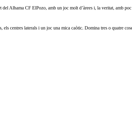
t del Alhama CF ElPozo, amb un joc molt d’àrees i, la veritat, amb poc c
ls centres laterals i un joc una mica caòtic. Domina tres o quatre coses