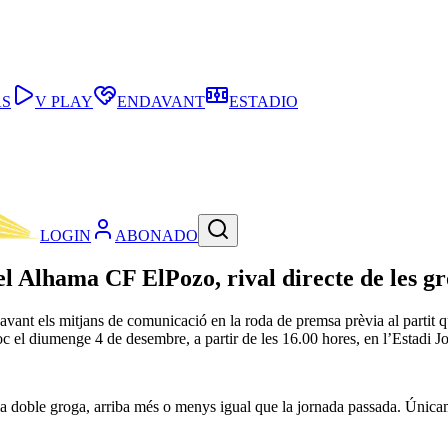
AS
V PLAY
ENDAVANT
ESTADIO
LOGIN
ABONADO
del Alhama CF ElPozo, rival directe de les g
avant els mitjans de comunicació en la roda de premsa prèvia al partit 
lloc el diumenge 4 de desembre, a partir de les 16.00 hores, en l’Estadi 
e la doble groga, arriba més o menys igual que la jornada passada. Únic