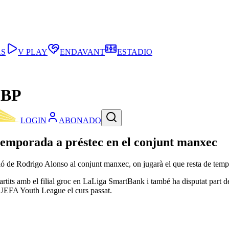
AS
V PLAY
ENDAVANT
ESTADIO
e BP
LOGIN
ABONADO
temporada a préstec en el conjunt manxec
sió de Rodrigo Alonso al conjunt manxec, on jugarà el que resta de tem
rtits amb el filial groc en LaLiga SmartBank i també ha disputat part d
a UEFA Youth League el curs passat.