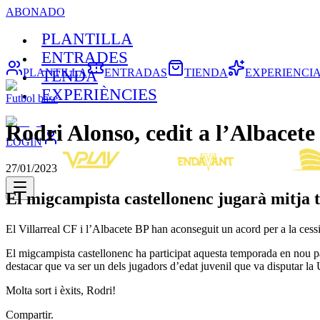
ABONADO
PLANTILLA
ENTRADES
PLANTILLA
ENTRADAS
TIENDA
EXPERIENCI
TENDA
EXPERIÈNCIES
Futbol base
Rodri Alonso, cedit a l’Albacet
LOGIN
27/01/2023
El migcampista castellonenc jugarà mitja 
El Villarreal CF i l’Albacete BP han aconseguit un acord per a la ces
El migcampista castellonenc ha participat aquesta temporada en nou pa
destacar que va ser un dels jugadors d’edat juvenil que va disputar l
Molta sort i èxits, Rodri!
Compartir.