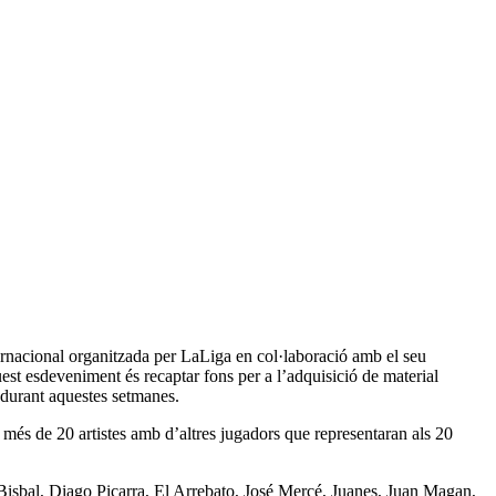
ternacional organitzada per LaLiga en col·laboració amb el seu
uest esdeveniment és recaptar fons per a l’adquisició de material
 durant aquestes setmanes.
més de 20 artistes amb d’altres jugadors que representaran als 20
isbal, Diago Piçarra, El Arrebato, José Mercé, Juanes, Juan Magan,