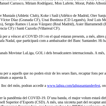
anuel Carrasco, Miriam Rodríguez, Mon Laferte, Morat, Pablo Alborán,
 Iker Muniaín (Athletic Club), Koke i Saúl (Atlético de Madrid, Oier S
), Víctor Díaz (Granada CF), Unai Bustinza (CD Leganés), José Luis 
, Sergio Ramos i Lucas Vázquez (Real Madrid), Asier Illarramendi (R
cia CF) i Santi Cazorla (Villarreal CF).
mà per a véncer al COVID-19 i en el qual estaran presents, a més, altres
Rafa Nadal, que participarà com a ambaixador del Banc Santander. Hi haur
 canals Movistar LaLiga, GOL i dels broadcasters internacionals. A més
 per a aquells que no poden eixir de les seues llars, recaptar fons per a 
inats a aquesta fi.
l lloc del món, podran accedir a
www.laliga.com/laligasantanderfest
, on
 per la pandèmia del COVID-19. D’una banda, el major volum estarà dirigi
sell Superior d’Esports (CSD). A més, una xicoteta part del recaptat anir