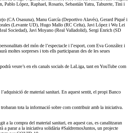
 Pablo López, Raphael, Rosario, Sebastián Yatra, Taburete, Tini i
anjurjo (CA Osasuna), Manu García (Deportivo Alavés), Gerard Piqué i
Morales (Levante UD), Hugo Mallo (RC Celta), Javi López i Wu Lei
eal Sociedad), Javi Moyano (Real Valladolid), Sergi Enrich (SD
 personalitats del món de l’espectacle i l’esport, com Eva González i
à moltes sorpreses i tots ells participaran des de les seues
, podrà veure’s en els canals socials de LaLiga, tant en YouTube com
l’adquisició de material sanitari. En aquest sentit, el propi Banco
 trobaran tota la informació sobre com contribuir amb la iniciativa.
t a la compra del material sanitari, en aquest cas, es canalitzaran
à a parar a la iniciativa solidària #SaldremosJuntos, un projecte