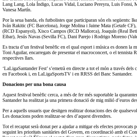
Lang Lang, Lola Índigo, Lucas Vidal, Luciano Pereyra, Luis Fonsi, M
Vanesa Martín.
Por la seua banda, els futbolistes que participaran són els següents:
Iván Rakitic (FC Barcelona), Jorge Molina i Jaime Mata (Getafe CF
(RCD Espanyol), Xisco Campos (RCD Mallorca), Joaquín (Real Betis)
Eibar), Jesús Navas (Sevilla FC), Dani Parejo i Rodrigo Moreno (Valen
Es tracta d’un festival benèfic en el qual esport i música es donen la 
Toni Aguilar, encarregats de presentar el macroconcert, o el tennista 
respectives llars.
‘LaLigaSantander Fest’ s’emetrà en directe a tot el món a través dels
en Facebook i, en LaLigaSportsTV i en RRSS del Banc Santander.
Donacions per una bona causa
Aquest festival benèfic cerca, a més de fer més suportable la quarantena
Santander ha realitzat ja una primera donació de mig milió d’euros dest
Per a aquells usuaris que desitgen realitzar donacions des de qualsevo
Les donacions poden realitzar-se des d’aquest divendres.
Tot el recaptat serà donat per a ajudar a mitigar els efectes provocats
seguint les prioritats sanitàries del Govern, en coordinació amb el Con