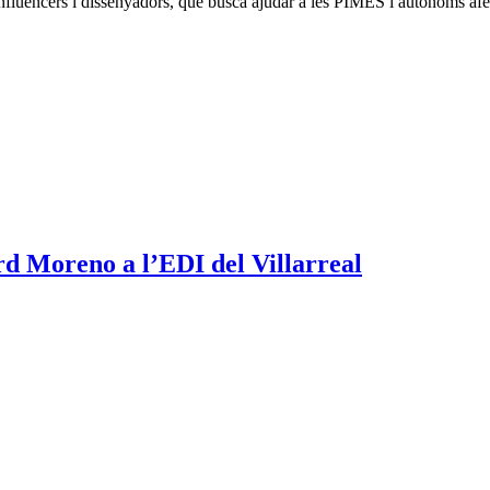
s, influencers i dissenyadors, que busca ajudar a les PIMES i autònoms 
rd Moreno a l’EDI del Villarreal