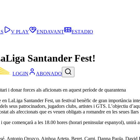
AS
V PLAY
ENDAVANT
ESTADIO
 LaLiga Santander Fest!
LOGIN
ABONADO
tari i donar forces als aficionats en aquest període de quarantena
bte en LaLiga Santander Fest, un festival benèfic de gran importància in
dels seus patrocinadors, jugadors clubs, artistes i GTS. L’objectiu d’aq
stat als afeccionats que es veuen obligats a romandre en les seues llars
i que començarà a les 18.00 hores (horari peninsular espanyol), unirà a 
osé, Antonio Orozco, Ainhoa Arteta, Beret, Cami, Danna Paola, David B