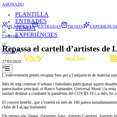
ABONADO
PLANTILLA
ENTRADES
PLANTILLA
ENTRADAS
TIENDA
EXPERIENCI
TENDA
EXPERIÈNCIES
Endavant
Repassa el cartell d’artistes de
LOGIN
27/03/2020
L’esdeveniment pretén recaptar fons per a l’adquisició de material sani
Més de mig centenar d’artistes i futbolistes participaran aquest dissa
patrocinador principal, el Banco Santander, Universal Music i la resta 
sanitari destinat a combatre la pandèmia del COVID-19 i, a més, fer co
El concert benèfic, que s’emetrà en més de 180 països simultàniament 
clubs de LaLiga Santander.
Els artistes són Aitana, Alejandro Sanz, Antonio Carmona, Antonio J