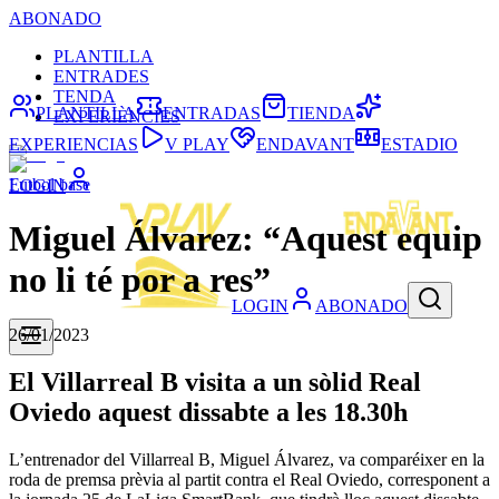
ABONADO
PLANTILLA
ENTRADES
TENDA
PLANTILLA
ENTRADAS
TIENDA
EXPERIÈNCIES
EXPERIENCIAS
V PLAY
ENDAVANT
ESTADIO
Futbol base
LOGIN
Miguel Álvarez: “Aquest equip
no li té por a res”
LOGIN
ABONADO
26/01/2023
El Villarreal B visita a un sòlid Real
Oviedo aquest dissabte a les 18.30h
L’entrenador del Villarreal B, Miguel Álvarez, va comparéixer en la
roda de premsa prèvia al partit contra el Real Oviedo, corresponent a