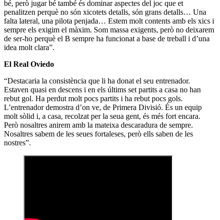
bé, però jugar bé també és dominar aspectes del joc que et
penalitzen perquè no són xicotets detalls, són grans detalls… Una
falta lateral, una pilota penjada… Estem molt contents amb els xics i
sempre els exigim el màxim. Som massa exigents, però no deixarem
de ser-ho perquè el B sempre ha funcionat a base de treball i d’una
idea molt clara”.
El Real Oviedo
“Destacaria la consistència que li ha donat el seu entrenador.
Estaven quasi en descens i en els últims set partits a casa no han
rebut gol. Ha perdut molt pocs partits i ha rebut pocs gols.
L’entrenador demostra d’on ve, de Primera Divisió. És un equip
molt sòlid i, a casa, recolzat per la seua gent, és més fort encara.
Però nosaltres anirem amb la mateixa descaradura de sempre.
Nosaltres sabem de les seues fortaleses, però ells saben de les
nostres”.