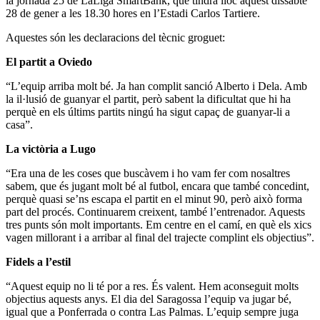
la jornada 25 de LaLiga SmartBank, que tindrà lloc aquest dissabte
28 de gener a les 18.30 hores en l’Estadi Carlos Tartiere.
Aquestes són les declaracions del tècnic groguet:
El partit a Oviedo
“L’equip arriba molt bé. Ja han complit sanció Alberto i Dela. Amb
la il·lusió de guanyar el partit, però sabent la dificultat que hi ha
perquè en els últims partits ningú ha sigut capaç de guanyar-li a
casa”.
La victòria a Lugo
“Era una de les coses que buscàvem i ho vam fer com nosaltres
sabem, que és jugant molt bé al futbol, encara que també concedint,
perquè quasi se’ns escapa el partit en el minut 90, però això forma
part del procés. Continuarem creixent, també l’entrenador. Aquests
tres punts són molt importants. Em centre en el camí, en què els xics
vagen millorant i a arribar al final del trajecte complint els objectius”.
Fidels a l’estil
“Aquest equip no li té por a res. És valent. Hem aconseguit molts
objectius aquests anys. El dia del Saragossa l’equip va jugar bé,
igual que a Ponferrada o contra Las Palmas. L’equip sempre juga