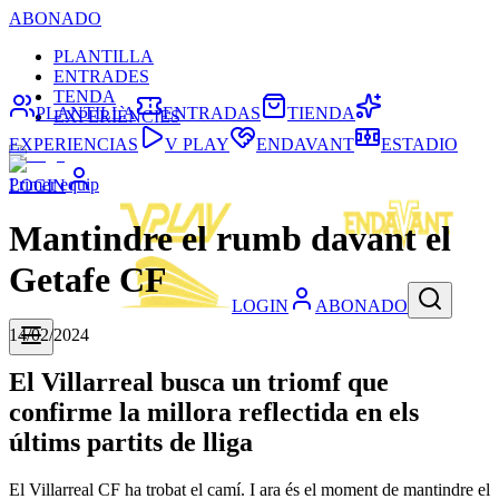
ABONADO
PLANTILLA
ENTRADES
TENDA
PLANTILLA
ENTRADAS
TIENDA
EXPERIÈNCIES
EXPERIENCIAS
V PLAY
ENDAVANT
ESTADIO
Primer equip
LOGIN
Mantindre el rumb davant el
Getafe CF
LOGIN
ABONADO
14/02/2024
El Villarreal busca un triomf que
confirme la millora reflectida en els
últims partits de lliga
El Villarreal CF ha trobat el camí. I ara és el moment de mantindre el