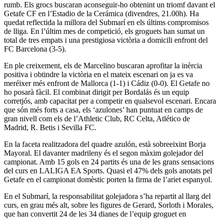
rumb. Els grocs buscaran aconseguir-ho obtenint un triomf davant el
Getafe CF en l’Estadio de la Cerámica (divendres, 21.00h). Ha
quedat reflectida la millora del Submarí en els últims compromisos
de lliga. En l’últim mes de competició, els groguets han sumat un
total de tres empats i una prestigiosa victòria a domicili enfront del
FC Barcelona (3-5).
En ple creixement, els de Marcelino buscaran aprofitar la inèrcia
positiva i obtindre la victòria en el mateix escenari on ja es va
meréixer més enfront de Mallorca (1-1) i Cádiz (0-0). El Getafe no
ho posarà fàcil. El combinat dirigit per Bordalás és un equip
corretjós, amb capacitat per a competir en qualsevol escenari. Encara
que són més forts a casa, els ‘azulones’ han puntuat en camps de
gran nivell com els de l’Athletic Club, RC Celta, Atlético de
Madrid, R. Betis i Sevilla FC.
En la faceta realitzadora del quadre azulón, està sobreeixint Borja
Mayoral. El davanter madrileny és el segon màxim golejador del
campionat. Amb 15 gols en 24 partits és una de les grans sensacions
del curs en LALIGA EA Sports. Quasi el 47% dels gols anotats pel
Getafe en el campionat domèstic porten la firma de l’ariet espanyol.
En el Submarí, la responsabilitat golejadora s’ha repartit al llarg del
curs, en grau més alt, sobre les figures de Gerard, Sorloth i Morales,
que han convertit 24 de les 34 dianes de l’equip groguet en