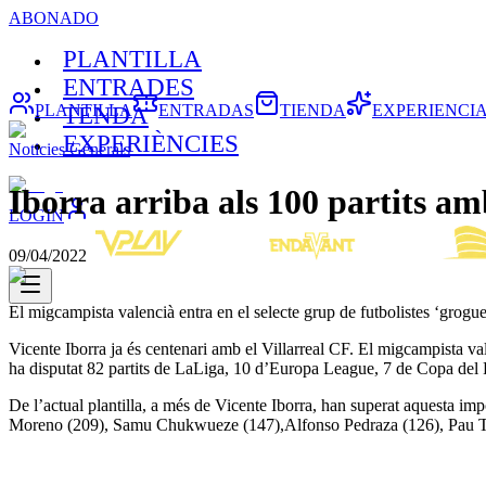
ABONADO
PLANTILLA
ENTRADES
PLANTILLA
ENTRADAS
TIENDA
EXPERIENCI
TENDA
EXPERIÈNCIES
Noticies Generals
Iborra arriba als 100 partits amb
LOGIN
09/04/2022
El migcampista valencià entra en el selecte grup de futbolistes ‘grogue
Vicente Iborra ja és centenari amb el Villarreal CF. El migcampista val
ha disputat 82 partits de LaLiga, 10 d’Europa League, 7 de Copa del
De l’actual plantilla, a més de Vicente Iborra, han superat aquesta i
Moreno (209), Samu Chukwueze (147),Alfonso Pedraza (126), Pau Tor