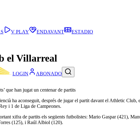
AS
V PLAY
ENDAVANT
ESTADIO
 el Villarreal
LOGIN
ABONADO
ts’ que han jugat un centenar de partits
encià ha aconseguit, després de jugar el partit davant el Athletic Club, 
 Rey i 1 de Liga de Campeones.
mportant xifra de partits els següents futbolistes: Mario Gaspar (421),
res (125), i Raúl Albiol (120).