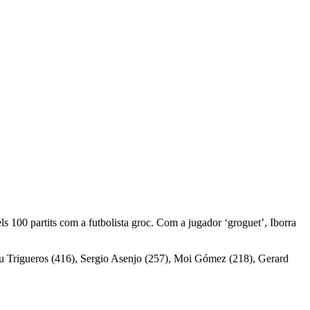
els 100 partits com a futbolista groc. Com a jugador ‘groguet’, Iborra
 Manu Trigueros (416), Sergio Asenjo (257), Moi Gómez (218), Gerard