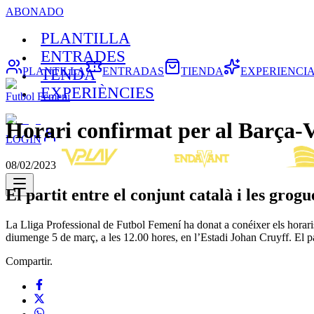
ABONADO
PLANTILLA
ENTRADES
PLANTILLA
ENTRADAS
TIENDA
EXPERIENCI
TENDA
EXPERIÈNCIES
Futbol Femení
Horari confirmat per al Barça-V
LOGIN
08/02/2023
El partit entre el conjunt català i les grog
La Lliga Professional de Futbol Femení ha donat a conéixer els horaris
diumenge 5 de març, a les 12.00 hores, en l’Estadi Johan Cruyff. El p
Compartir.