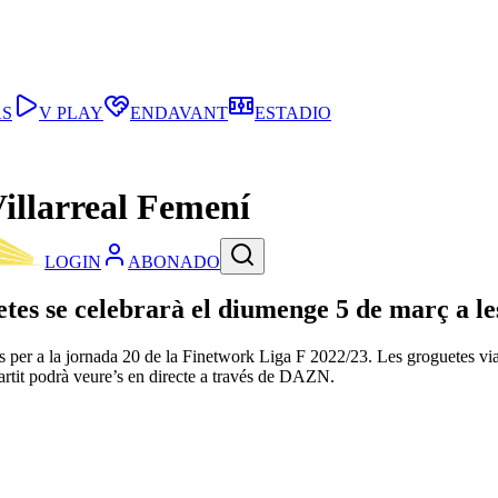
AS
V PLAY
ENDAVANT
ESTADIO
illarreal Femení
LOGIN
ABONADO
uetes se celebrarà el diumenge 5 de març a l
 per a la jornada 20 de la Finetwork Liga F 2022/23. Les groguetes viatj
artit podrà veure’s en directe a través de DAZN.