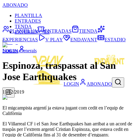
ABONADO
PLANTILLA
ENTRADES
TENDA
PLANTILLA
ENTRADAS
TIENDA
EXPERIÈNCIES
EXPERIENCIAS
V PLAY
ENDAVANT
ESTADIO
Noticies Generals
LOGIN
Espinoza, traspassat al San
Jose Earthquakes
LOGIN
ABONADO
11/12/2019
El migcampista argentí ja estava jugant com cedit en l’equip de
Califòrnia
El Villarreal CF i el San Jose Earthquakes han arribat a un acord de
traspàs per l’extrem argentí Cristian Espinoza, que estava cedit en
l’equip de Califòrnia fins al 31 de desembre d’enguany.