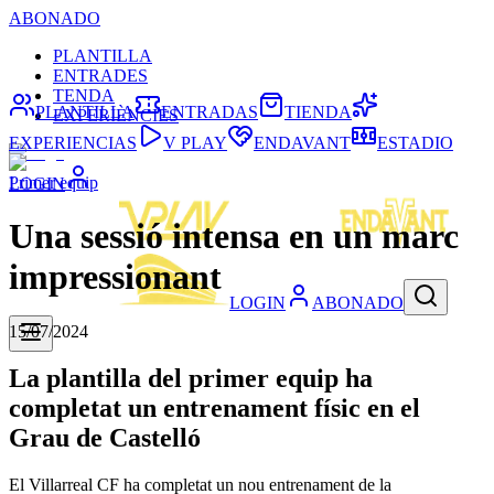
ABONADO
PLANTILLA
ENTRADES
TENDA
PLANTILLA
ENTRADAS
TIENDA
EXPERIÈNCIES
EXPERIENCIAS
V PLAY
ENDAVANT
ESTADIO
Primer equip
LOGIN
Una sessió intensa en un marc
impressionant
LOGIN
ABONADO
15/07/2024
La plantilla del primer equip ha
completat un entrenament físic en el
Grau de Castelló
El Villarreal CF ha completat un nou entrenament de la