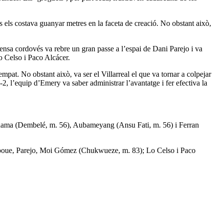
ls els costava guanyar metres en la faceta de creació. No obstant això,
ensa cordovés va rebre un gran passe a l’espai de Dani Parejo i va
o Celso i Paco Alcácer.
pat. No obstant això, va ser el Villarreal el que va tornar a colpejar
, l’equip d’Emery va saber administrar l’avantatge i fer efectiva la
Adama (Dembelé, m. 56), Aubameyang (Ansu Fati, m. 56) i Ferran
 Capoue, Parejo, Moi Gómez (Chukwueze, m. 83); Lo Celso i Paco