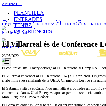
ABONADO
PLANTILLA
ENTRADES
PLANTILLA
ENTRADAS
TIENDA
EXPERIENCI
TENDA
EXPERIÈNCIES
Noticies Generals
El Villarreal és de Conference L
LOGIN
23/05/2022
El conjunt d’Unai Emery doblega al FC Barcelona al Camp Nou i com
El Villarreal va véncer al FC Barcelona (0-2) al Camp Nou. Els grocs
arribat fins a les semifinals de la UEFA Champions League i ha acons
El Submarí visitava el Camp Nou mentalitzat a obtindre un triomf da
en terres catalanes, Unai Emery va apostar per un onze inicial amb cin
Manu Trigueros i Paco Alcácer.
El Barça va entrar millor al partit. Els culers van traure el cap pels v