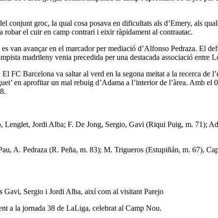
el conjunt groc, la qual cosa posava en dificultats als d’Emery, als qua
 robar el cuir en camp contrari i eixir ràpidament al contraatac.
cs es van avançar en el marcador per mediació d’Alfonso Pedraza. El def
ampista madrileny venia precedida per una destacada associació entre L
FC Barcelona va saltar al verd en la segona meitat a la recerca de l’em
t’ en aprofitar un mal rebuig d’Adama a l’interior de l’àrea. Amb el 0-2
8.
, Lenglet, Jordi Alba; F. De Jong, Sergio, Gavi (Riqui Puig, m. 71); 
, Pau, A. Pedraza (R. Peña, m. 83); M. Trigueros (Estupiñán, m. 67),
avi, Sergio i Jordi Alba, així com al visitant Parejo
nent a la jornada 38 de LaLiga, celebrat al Camp Nou.