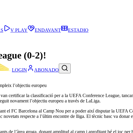
AS
V PLAY
ENDAVANT
ESTADIO
eague (0-2)!
LOGIN
ABONADO
pleix l’objectiu europeu
 van certificar la classificació per a la UEFA Conference League, tanc
eguit novament l’objectiu europeu a través de LaLiga.
vant el FC Barcelona al Camp Nou per a poder així disputar la UEFA Co
c novetats respecte a l’últim encontre de lliga. El tècnic basc va dona
oltants de l’àrea groga, donant amplitud al camp i aprofitant bé el joc per