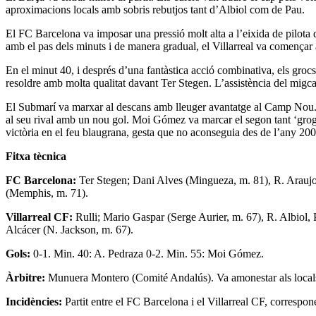
aproximacions locals amb sobris rebutjos tant d’Albiol com de Pau.
El FC Barcelona va imposar una pressió molt alta a l’eixida de pilota d
amb el pas dels minuts i de manera gradual, el Villarreal va començar a
En el minut 40, i després d’una fantàstica acció combinativa, els gro
resoldre amb molta qualitat davant Ter Stegen. L’assistència del migc
El Submarí va marxar al descans amb lleuger avantatge al Camp Nou. El 
al seu rival amb un nou gol. Moi Gómez va marcar el segon tant ‘grogue
victòria en el feu blaugrana, gesta que no aconseguia des de l’any 200
Fitxa tècnica
FC Barcelona:
Ter Stegen; Dani Alves (Mingueza, m. 81), R. Araujo
(Memphis, m. 71).
Villarreal CF:
Rulli; Mario Gaspar (Serge Aurier, m. 67), R. Albiol
Alcácer (N. Jackson, m. 67).
Gols:
0-1. Min. 40: A. Pedraza 0-2. Min. 55: Moi Gómez.
Àrbitre:
Munuera Montero (Comité Andalús). Va amonestar als locals G
Incidències:
Partit entre el FC Barcelona i el Villarreal CF, correspo