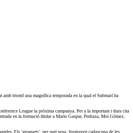
ant amb triomf una magnífica temporada en la qual el Submarí ha
nference League la pròxima campanya. Per a la important i dura cita
r entrada en la formació titular a Mario Gaspar, Pedraza, Moi Gómez,
 bandes. Els ‘groguets’, per part seua, frustraven cadascuna de les