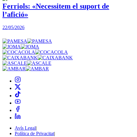
Ferriols: «Necessitem el suport de
l’afició»
22/05/2026
3
Avís Legal
|
Política de Privacitat
|