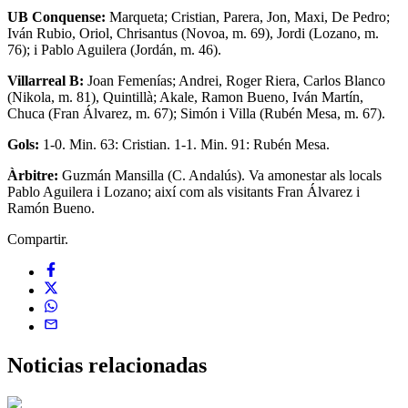
UB Conquense:
Marqueta; Cristian, Parera, Jon, Maxi, De Pedro;
Iván Rubio, Oriol, Chrisantus (Novoa, m. 69), Jordi (Lozano, m.
76); i Pablo Aguilera (Jordán, m. 46).
Villarreal B:
Joan Femenías; Andrei, Roger Riera, Carlos Blanco
(Nikola, m. 81), Quintillà; Akale, Ramon Bueno, Iván Martín,
Chuca (Fran Álvarez, m. 67); Simón i Villa (Rubén Mesa, m. 67).
Gols:
1-0. Min. 63: Cristian. 1-1. Min. 91: Rubén Mesa.
Àrbitre:
Guzmán Mansilla (C. Andalús). Va amonestar als locals
Pablo Aguilera i Lozano; així com als visitants Fran Álvarez i
Ramón Bueno.
Compartir.
Noticias
relacionadas