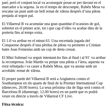
part, però el conjunt local va aconseguir posar-se per davant en el
marcador a la segona. Ja en el temps de descompte, Rubén Mesa va
rescatar un punt amb un bell remat de xilena després d’una pilota
penjada al segon pal.
El Villarreal B va acumular una gran quantitat d’ocasions de gol,
sobretot en el primer acte, tot i que cap d’elles va acabar dins de la
porteria fins al temps extra.
El 1-0 va arribar en el minut 63. Una encertada jugada del
Conquense després d’una pèrdua de pilota va permetre a Cristian
batre Joan Femenías amb un cop de dreta creuat.
El Mini Submarí va seguir intentant-ho fins al final i al 91′ va arribar
la recompensa. Iván Martín va penjar una pilota a l’àrea, aquesta va
eixir rebutjada i va caure a Rubén Mesa, que va anotar amb un
acrobàtic remat de xilena.
El proper partit del Villarreal B serà a Anglaterra contra el
Southampton en els quarts de final de la Premier International Cup
(dimecres, 20.00 hores). La seua pròxima cita de lliga serà contra el
Barcelona B (diumenge, 12.00 hores) en un partit que es podrà
veure en directe a través de Villarreal CF Live.
Fitxa tècnica: