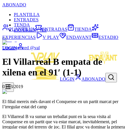
ABONADO
PLANTILLA
ENTRADES
TENDA
PLANTILLA
ENTRADAS
TIENDA
EXPERIÈNCIES
EXPERIENCIAS
V PLAY
ENDAVANT
ESTADIO
Uncategorized @val
LOGIN
El Villarreal B empata de
xilena en el 91′ (1-1)
LOGIN
ABONADO
03/03/2019
El filial mereix més davant el Conquense en un partit marcat per
l’irregular estat del camp
El Villarreal B va sumar un treballat punt en la seua visita al
Conquense en un partit que va estar marcat, inevitablement, pel
irregular estat del terreny de joc. El filial groc va dominar la primera