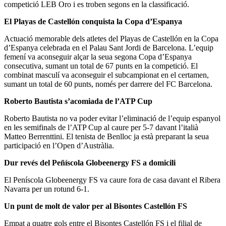
competició LEB Oro i es troben segons en la classificació.
El Playas de Castellón conquista la Copa d’Espanya
Actuació memorable dels atletes del Playas de Castellón en la Copa
d’Espanya celebrada en el Palau Sant Jordi de Barcelona. L’equip
femení va aconseguir alçar la seua segona Copa d’Espanya
consecutiva, sumant un total de 67 punts en la competició. El
combinat masculí va aconseguir el subcampionat en el certamen,
sumant un total de 60 punts, només per darrere del FC Barcelona.
Roberto Bautista s’acomiada de l’ATP Cup
Roberto Bautista no va poder evitar l’eliminació de l’equip espanyol
en les semifinals de l’ATP Cup al caure per 5-7 davant l’italià
Matteo Berrenttini. El tenista de Benlloc ja està preparant la seua
participació en l’Open d’Austràlia.
Dur revés del Peñíscola Globeenergy FS a domicili
El Peníscola Globeenergy FS va caure fora de casa davant el Ribera
Navarra per un rotund 6-1.
Un punt de molt de valor per al Bisontes Castellón FS
Empat a quatre gols entre el Bisontes Castellón FS i el filial de