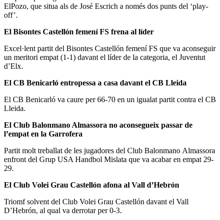
ElPozo, que situa als de José Escrich a només dos punts del ‘play-
off’.
El Bisontes Castellón femení FS frena al líder
Excel·lent partit del Bisontes Castellón femení FS que va aconseguir
un meritori empat (1-1) davant el líder de la categoria, el Juventut
d’Elx.
El CB Benicarló entropessa a casa davant el CB Lleida
El CB Benicarló va caure per 66-70 en un igualat partit contra el CB
Lleida.
El Club Balonmano Almassora no aconsegueix passar de
l’empat en la Garrofera
Partit molt treballat de les jugadores del Club Balonmano Almassora
enfront del Grup USA Handbol Mislata que va acabar en empat 29-
29.
El Club Volei Grau Castellón afona al Vall d’Hebrón
Triomf solvent del Club Volei Grau Castellón davant el Vall
D’Hebrón, al qual va derrotar per 0-3.