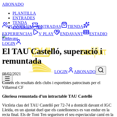
ABONADO
PLANTILLA
ENTRADES
TENDA
PLANTILLA
ENTRADAS
TIENDA
EXPERIÈNCIES
EXPERIENCIAS
V PLAY
ENDAVANT
ESTADIO
Endavant
LOGIN
El TAU Castelló, superació i
remuntada
LOGIN
ABONADO
08/02/2021
Coneix els resultats dels clubs i esportistes patrocinats per el
Villarreal CF
Gloriosa remuntada d’un intractable TAU Castelló
Victòria clau del TAU Castelló per 72-74 a domicili davant el IGC
Lleida, en un ajustat duel que els castellonencs es van endur en la
recta final. Els de Toni Ten segueixen el seu espectacular camí en la