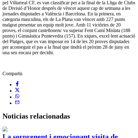
pel Villarreal CF, es van classificar per a la final de la Lliga de Clubs
de Divisió d’Honor després de vèncer aquest cap de setmana a les
jornades disputades a València i Barcelona. En la primera, en
categoria masculina, els de La Plana van vèncer amb 227 punts
malgrat presentar un equip molt jove. Amb 11 victòries de 20
proves, el conjunt castellonenc va superar Fent Camí Mislata (188
punts) i Gimnàstica Pontevedra (157). En xiques, excel·lent actuació
del Platges, que es van imposar en 14 de les 20 proves disputades
per aconseguir el pas a la final que tindrà el pròxim 28 de juny en
una seu encara per decidir.
Compartir.
Noticias
relacionadas
La sorprenent i emocionant visita de