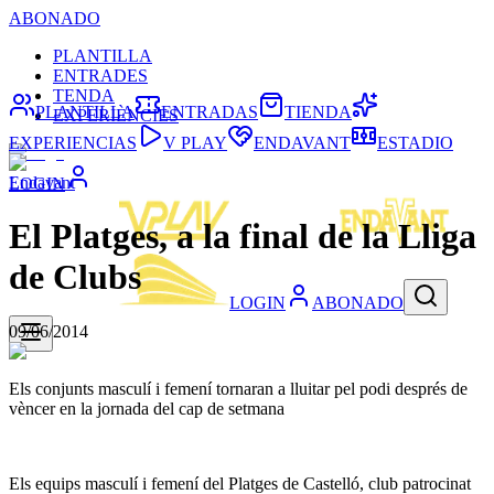
ABONADO
PLANTILLA
ENTRADES
TENDA
PLANTILLA
ENTRADAS
TIENDA
EXPERIÈNCIES
EXPERIENCIAS
V PLAY
ENDAVANT
ESTADIO
Endavant
LOGIN
El Platges, a la final de la Lliga
de Clubs
LOGIN
ABONADO
09/06/2014
Els conjunts masculí i femení tornaran a lluitar pel podi després de
vèncer en la jornada del cap de setmana
Els equips masculí i femení del Platges de Castelló, club patrocinat