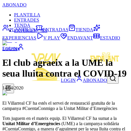
ABONADO
PLANTILLA
ENTRADES
TENDA
PLANTILLA
ENTRADAS
TIENDA
EXPERIÈNCIES
EXPERIENCIAS
V PLAY
ENDAVANT
ESTADIO
Endavant
LOGIN
El club agraeix a la UME la
seua lluita contra el COVID-19
LOGIN
ABONADO
14/04/2020
El Villarreal CF ha estés el servei de restauració gratuïta de la
campanya #CuentaConmigo a la Unitat Militar d’Emergències
Tots juguem en el mateix equip. El Villarreal CF ha sumat a la
Unitat Militar d’Emergències
(UME) a la campanya solidària
#CuentaConmigo, a manera d’agraïment per la seua lluita contra el