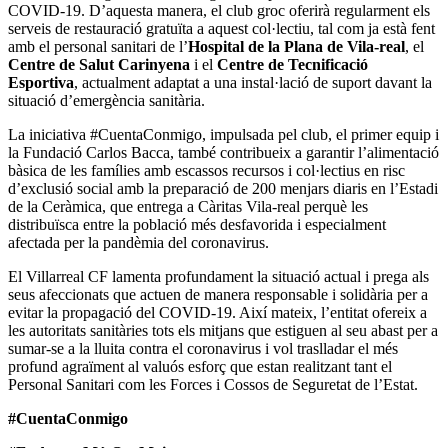
COVID-19. D’aquesta manera, el club groc oferirà regularment els
serveis de restauració gratuïta a aquest col·lectiu, tal com ja està fent
amb el personal sanitari de l’
Hospital de la Plana de Vila-real
, el
Centre de Salut Carinyena
i el
Centre de Tecnificació
Esportiva
, actualment adaptat a una instal·lació de suport davant la
situació d’emergència sanitària.
La iniciativa #CuentaConmigo, impulsada pel club, el primer equip i
la Fundació Carlos Bacca, també contribueix a garantir l’alimentació
bàsica de les famílies amb escassos recursos i col·lectius en risc
d’exclusió social amb la preparació de 200 menjars diaris en l’Estadi
de la Ceràmica, que entrega a Càritas Vila-real perquè les
distribuïsca entre la població més desfavorida i especialment
afectada per la pandèmia del coronavirus.
El Villarreal CF lamenta profundament la situació actual i prega als
seus afeccionats que actuen de manera responsable i solidària per a
evitar la propagació del COVID-19. Així mateix, l’entitat ofereix a
les autoritats sanitàries tots els mitjans que estiguen al seu abast per a
sumar-se a la lluita contra el coronavirus i vol traslladar el més
profund agraïment al valuós esforç que estan realitzant tant el
Personal Sanitari com les Forces i Cossos de Seguretat de l’Estat.
#CuentaConmigo