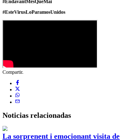
#EndavantMésQueMai
#EsteVirusLoParamosUnidos
Compartir.
Noticias
relacionadas
La sorprenent i emocionant visita de