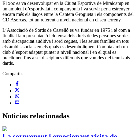
El xoc es va desenvolupar en la Ciutat Esportiva de Miralcamp en
un ambient d’esportivitat i companyonia i va servir per a estrènyer
encara més els llaços entre la Cantera Grogueta i els components del
CD Asorcas, tot un referent a nivell nacional en el seu terreny.
L’Associació de Sords de Castelló es va fundar en 1975 i té com a
finalitat la representació i defensa dels drets de les persones sordes,
amb discapacitat auditiva i sord cegues, i les seues famílies en tots
els àmbits socials en els quals es desemboliquen. Compta amb un
club d’esport adaptat punter a nivell nacional i en el qual es
practiquen fins a set disciplines diferents que van des del tennis als
dards.
Compartir.
Noticias
relacionadas
La sorprenent i emocionant visita de