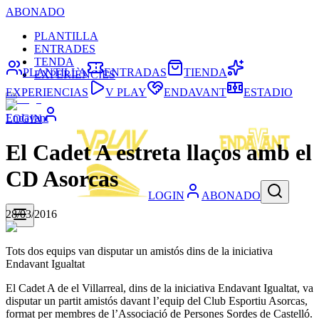
ABONADO
PLANTILLA
ENTRADES
TENDA
PLANTILLA
ENTRADAS
TIENDA
EXPERIÈNCIES
EXPERIENCIAS
V PLAY
ENDAVANT
ESTADIO
Endavant
LOGIN
El Cadet A estreta llaços amb el
CD Asorcas
LOGIN
ABONADO
28/03/2016
Tots dos equips van disputar un amistós dins de la iniciativa
Endavant Igualtat
El Cadet A de el Villarreal, dins de la iniciativa Endavant Igualtat, va
disputar un partit amistós davant l’equip del Club Esportiu Asorcas,
format per membres de l’Associació de Persones Sordes de Castelló.