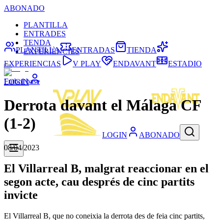
ABONADO
PLANTILLA
ENTRADES
TENDA
PLANTILLA
ENTRADAS
TIENDA
EXPERIÈNCIES
EXPERIENCIAS
V PLAY
ENDAVANT
ESTADIO
Futbol base
LOGIN
Derrota davant el Málaga CF
(1-2)
LOGIN
ABONADO
08/04/2023
El Villarreal B, malgrat reaccionar en el
segon acte, cau després de cinc partits
invicte
El Villarreal B, que no coneixia la derrota des de feia cinc partits,