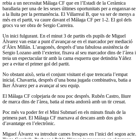
rebia a un necessitat Málaga CF que en l’Estadi de la Ceràmica
barallaria per una de les seues últimes oportunitats per a enganxar-se
a la lluita per la permanència. El Villarreal B, que va ser de menys a
més en el partit, va caure davant el Málaga CF per 1-2. El gol dels
grocs va ser obra de Sergio Carreira.
Un inici fulgurant. En el minut 3 de partits els pupils de Miguel
Álvarez van estar a punt d’avançar-se en el marcador per mediació
d’Álex Millán. L’aragonés, després d’una fabulosa assistència de
Sergio Lozano amb l’exterior, fixava al seu marcador dins de l’àrea i
treia un espectacular tir amb la cama esquerra que detindria Yáñez
per a evitar el primer gol del partit.
No obstant això, seria el conjunt visitant el que trencaria l’empat
inicial. Chavarria, després d’una bona jugada combinativa, batia a
Iker Álvarez per a avançar al seu equip.
El Málaga CF colpejaria de nou poc després. Rubén Castro, lliure
de marca dins de l’àrea, batia al meta andorrà amb un tir creuat.
Poc més va poder fer el Mini Submarí en els minuts finals de la
primera part. El Málaga CF marxava al descans amb dos gols
d’avantatge en l’electrònic.
Miguel Álvarez va introduir cames fresques en l’inici del segon acte.