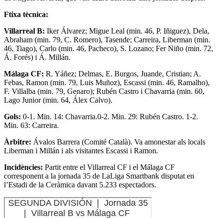
Ftixa tècnica:
Villarreal B:
Iker Álvarez; Migue Leal (min. 46, P. Iñiguez), Dela,
Abraham (min. 79, C. Romero), Tasende; Carreira, Liberman (min.
46, Tiago), Carlo (min. 46, Pacheco), S. Lozano; Fer Niño (min. 72,
Á. Forés) i Á. Millán.
Málaga CF:
R. Yáñez; Delmas, E. Burgos, Juande, Cristian; A.
Febas, Ramon (min. 79, Luis Muñoz), Escassi (min. 46, Ramalho),
F. Villalba (min. 79, Genaro); Rubén Castro i Chavarria (min. 60,
Lago Junior (min. 64, Álex Calvo).
Gols:
0-1. Min. 14: Chavarria.0-2. Min. 29: Rubén Castro. 1-2.
Min. 63: Carreira.
Àrbitre:
Ávalos Barrera (Comité Català). Va amonestar als locals
Liberman i Millán i als visitantes Escassi i Ramon.
Incidències:
Partit entre el Villarreal CF i el Málaga CF
corresponent a la jornada 35 de LaLiga Smartbank disputat en
l’Estadi de la Ceràmica davant 5.233 espectadors.