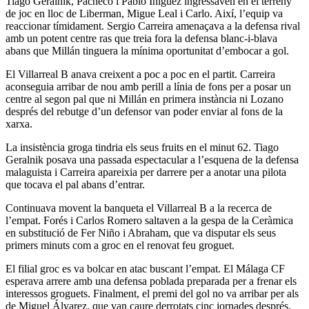
Tiago Geralnik, Pacheco i Pablo Iñiguez ingressaven en el terreny
de joc en lloc de Liberman, Migue Leal i Carlo. Així, l’equip va
reaccionar tímidament. Sergio Carreira amenaçava a la defensa rival
amb un potent centre ras que treia fora la defensa blanc-i-blava
abans que Millán tinguera la mínima oportunitat d’embocar a gol.
El Villarreal B anava creixent a poc a poc en el partit. Carreira
aconseguia arribar de nou amb perill a línia de fons per a posar un
centre al segon pal que ni Millán en primera instància ni Lozano
després del rebutge d’un defensor van poder enviar al fons de la
xarxa.
La insistència groga tindria els seus fruits en el minut 62. Tiago
Geralnik posava una passada espectacular a l’esquena de la defensa
malaguista i Carreira apareixia per darrere per a anotar una pilota
que tocava el pal abans d’entrar.
Continuava movent la banqueta el Villarreal B a la recerca de
l’empat. Forés i Carlos Romero saltaven a la gespa de la Ceràmica
en substitució de Fer Niño i Abraham, que va disputar els seus
primers minuts com a groc en el renovat feu groguet.
El filial groc es va bolcar en atac buscant l’empat. El Málaga CF
esperava arrere amb una defensa poblada preparada per a frenar els
interessos groguets. Finalment, el premi del gol no va arribar per als
de Miguel Álvarez, que van caure derrotats cinc jornades després.