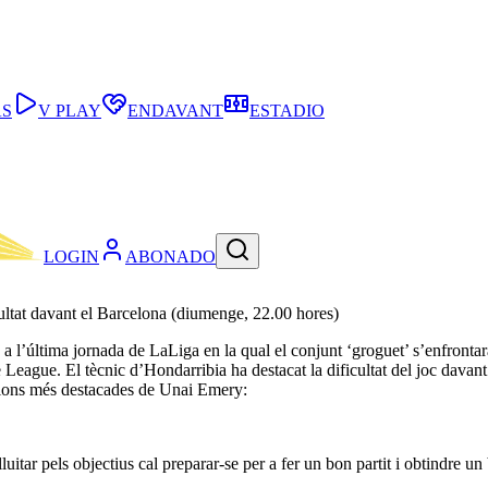
AS
V PLAY
ENDAVANT
ESTADIO
LOGIN
ABONADO
ultat davant el Barcelona (diumenge, 22.00 hores)
 a l’última jornada de LaLiga en la qual el conjunt ‘groguet’ s’enfront
eague. El tècnic d’Hondarribia ha destacat la dificultat del joc davant 
acions més destacades de Unai Emery:
itar pels objectius cal preparar-se per a fer un bon partit i obtindre un