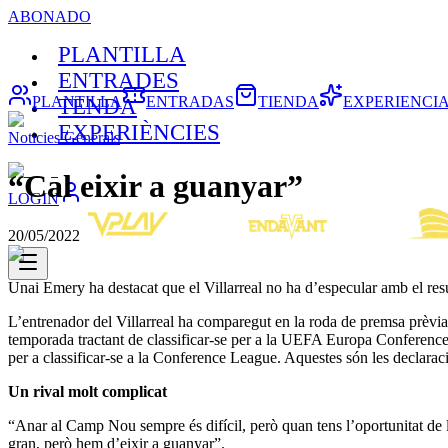
ABONADO
PLANTILLA
ENTRADES
PLANTILLA
ENTRADAS
TIENDA
EXPERIENCI
TENDA
EXPERIÈNCIES
Noticies Generals
“Cal eixir a guanyar”
LOGIN
20/05/2022
Unai Emery ha destacat que el Villarreal no ha d’especular amb el res
L’entrenador del Villarreal ha comparegut en la roda de premsa prèvia
temporada tractant de classificar-se per a la UEFA Europa Conference L
per a classificar-se a la Conference League. Aquestes són les declar
Un rival molt complicat
“Anar al Camp Nou sempre és difícil, però quan tens l’oportunitat de llu
gran, però hem d’eixir a guanyar”.