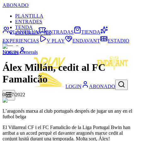
ABONADO
PLANTILLA
ENTRADES
TENDA
PLANTILLA
ENTRADAS
TIENDA
EXPERIÈNCIES
EXPERIENCIAS
V PLAY
ENDAVANT
ESTADIO
Noticies Generals
LOGIN
Álex Millán, cedit al FC
Famalicão
LOGIN
ABONADO
08/07/2022
L’aragonés marxa al club portugués després de jugar un any en el
futbol belga
El Villarreal CF i el FC Famalicão de la Liga Portugal Bwin han
arribat a un acord perquè el davanter aragonés marxe cedit al
conjunt lusità durant una temporada. Molta sort, Álex!