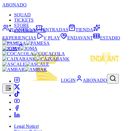
ABONADO
SQUAD
TICKETS
STORE
PLANTILLA
ENTRADAS
TIENDA
EXPERIENCES
EXPERIENCIAS
V PLAY
ENDAVANT
ESTADIO
LOGIN
LOGIN
ABONADO
Legal Notice
|