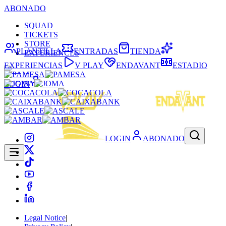
ABONADO
SQUAD
TICKETS
STORE
PLANTILLA
ENTRADAS
TIENDA
EXPERIENCES
EXPERIENCIAS
V PLAY
ENDAVANT
ESTADIO
LOGIN
LOGIN
ABONADO
Legal Notice
|