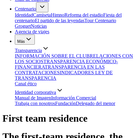
Centenario
Identidad
Camiseta
Himno
Reforma del estadio
Fiesta del
centenario
El partido de las leyendas
Tour Centenario
Groguet
Noticias
Agencia de viajes
Más
Transparencia
INFORMACIÓN SOBRE EL CLUB
RELACIONES CON
LOS SOCIOS
TRANSPARENCIA ECONÓMICO-
FINANCIERA
TRANSPARENCIA EN LAS
CONTRATACIONES
INDICADORES LEY DE
TRANSPARENCIA
Canal ético
Identidad corporativa
Manual de Imagen
Información Comercial
Trabaja con nosotros
Fundación
Delegado del menor
First team residence
The first-team residence, the