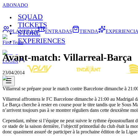
ABONADO
SQUAD
TICKETS
PLANTILLA
ENTRADAS
TIENDA
EXPERIENCI
STORE
EXPERIENCES
First Team
Avant-match: Villarreal-Barça
LOGIN
23/04/2014
Villarreal se prépare pour le match contre Barcelone dimanche à 21:0
Villarreal affrontera le FC Barcelone dimanche à 21:00 au Madrigal da
Le Barça cherche à rester en course pour le titre tandis que le Sous M
n’arrivent toujours pas à se montrer réguliers dans cette deuxième mo
Cependant, même si l’équipe ne peut suivre le rythme époustouflant de
ce stade de la saison dernière, l’objectif primordial du club était la 
donc quasiment assuré de participer à la prochaine édition de la Ligu