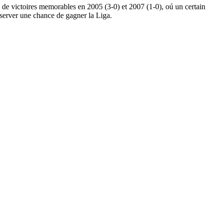
rs de victoires memorables en 2005 (3-0) et 2007 (1-0), oú un certain
onserver une chance de gagner la Liga.
0