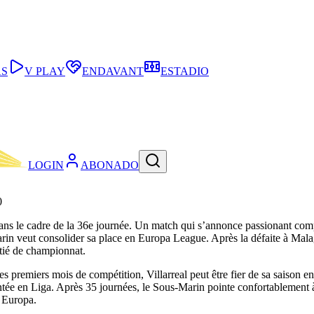
AS
V PLAY
ENDAVANT
ESTADIO
LOGIN
ABONADO
0
ns le cadre de la 36e journée. Un match qui s’annonce passionant compte
arin veut consolider sa place en Europa League. Après la défaite à Mala
itié de championnat.
s premiers mois de compétition, Villarreal peut être fier de sa saison 
montée en Liga. Après 35 journées, le Sous-Marin pointe confortablement 
e Europa.