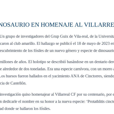
INOSAURIO EN HOMENAJE AL VILLARRE
 Un grupo de investigadores del Grup Guix de Vila-real, de la Universit
aron al club amarillo. El hallazgo se publicó el 18 de mayo de 2023 en l
 descubrimiento de los fósiles de un nuevo género y especie de dinosauri
illones de años. El holotipo se describió basándose en un dentario der
 de alrededor de dos toneladas. Era una especie carnívora, con un morro
 Los huesos fueron hallados en el yacimiento ANA de Cinctorres, siendo 
ncia de Castellón.
investigación quiso homenajear al Villarreal CF por su centenario, por 
 dedicarle el nombre en su honor a la nueva especie: ‘Protathlitis cinct
ad donde se hallaron los fósiles.