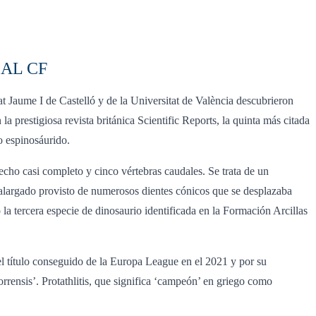
AL CF
at Jaume I de Castelló y de la Universitat de València descubrieron
a prestigiosa revista británica Scientific Reports, la quinta más citada
o espinosáurido.
echo casi completo y cinco vértebras caudales. Se trata de un
 alargado provisto de numerosos dientes cónicos que se desplazaba
la tercera especie de dinosaurio identificada en la Formación Arcillas
el título conseguido de la Europa League en el 2021 y por su
orrensis’. Protathlitis, que significa ‘campeón’ en griego como