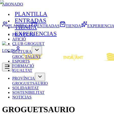
ABONADO
PLANTILLA
ENTRADAS
PLANTILLA
ENTRADAS
TIENDA
EXPERIENCI
TIENDA
EXPERIENCIAS
PROYECTO
AFICIÓ
CLUB GROGUET
LOGIN
CULTURA
GROC TALENT
ESPORTS
FORMACIÓ
IGUALTAT
PROVÍNCIA
GROGUETSAURIO
SOLIDARITAT
SOSTENIBILITAT
NOTICIAS
GROGUETSAURIO