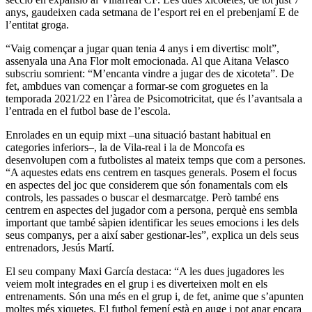
anys, gaudeixen cada setmana de l’esport rei en el prebenjamí E de
l’entitat groga.
“Vaig començar a jugar quan tenia 4 anys i em divertisc molt”,
assenyala una Ana Flor molt emocionada. Al que Aitana Velasco
subscriu somrient: “M’encanta vindre a jugar des de xicoteta”. De
fet, ambdues van començar a formar-se com groguetes en la
temporada 2021/22 en l’àrea de Psicomotricitat, que és l’avantsala a
l’entrada en el futbol base de l’escola.
Enrolades en un equip mixt –una situació bastant habitual en
categories inferiors–, la de Vila-real i la de Moncofa es
desenvolupen com a futbolistes al mateix temps que com a persones.
“A aquestes edats ens centrem en tasques generals. Posem el focus
en aspectes del joc que considerem que són fonamentals com els
controls, les passades o buscar el desmarcatge. Però també ens
centrem en aspectes del jugador com a persona, perquè ens sembla
important que també sàpien identificar les seues emocions i les dels
seus companys, per a així saber gestionar-les”, explica un dels seus
entrenadors, Jesús Martí.
El seu company Maxi García destaca: “A les dues jugadores les
veiem molt integrades en el grup i es diverteixen molt en els
entrenaments. Són una més en el grup i, de fet, anime que s’apunten
moltes més xiquetes. El futbol femení està en auge i pot anar encara