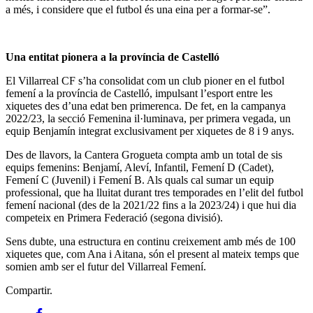
a més, i considere que el futbol és una eina per a formar-se”.
Una entitat pionera a la província de Castelló
El Villarreal CF s’ha consolidat com un club pioner en el futbol
femení a la província de Castelló, impulsant l’esport entre les
xiquetes des d’una edat ben primerenca. De fet, en la campanya
2022/23, la secció Femenina il·luminava, per primera vegada, un
equip Benjamín integrat exclusivament per xiquetes de 8 i 9 anys.
Des de llavors, la Cantera Grogueta compta amb un total de sis
equips femenins: Benjamí, Aleví, Infantil, Femení D (Cadet),
Femení C (Juvenil) i Femení B. Als quals cal sumar un equip
professional, que ha lluitat durant tres temporades en l’elit del futbol
femení nacional (des de la 2021/22 fins a la 2023/24) i que hui dia
competeix en Primera Federació (segona divisió).
Sens dubte, una estructura en continu creixement amb més de 100
xiquetes que, com Ana i Aitana, són el present al mateix temps que
somien amb ser el futur del Villarreal Femení.
Compartir.