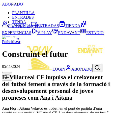
ABONADO
PLANTILLA
ENTRADES
TENDA
PLANTILLA
ENTRADAS
TIENDA
EXPERIÈNCIES
EXPERIENCIAS
V PLAY
ENDAVANT
ESTADIO
Futbol base
LOGIN
Construint el futur
05/11/2024
LOGIN
ABONADO
El Villarreal CF impulsa el creixement
del futbol femení a través de la formació i
desenvolupament personal de joves
promeses com Ana i Aitana
Ana Flor i Aitana Velasco es troben en el punt de partida d’una
secció en expansió al Villarreal CF. Les dues xicotetes, de tot just 7