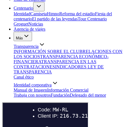
Centenario
Identidad
Camiseta
Himno
Reforma del estadio
Fiesta del
centenario
El partido de las leyendas
Tour Centenario
Groguet
Noticias
Agencia de viajes
Más
Transparencia
INFORMACIÓN SOBRE EL CLUB
RELACIONES CON
LOS SOCIOS
TRANSPARENCIA ECONÓMICO-
FINANCIERA
TRANSPARENCIA EN LAS
CONTRATACIONES
INDICADORES LEY DE
TRANSPARENCIA
Canal ético
Identidad corporativa
Manual de Imagen
Información Comercial
Trabaja con nosotros
Fundación
Delegado del menor