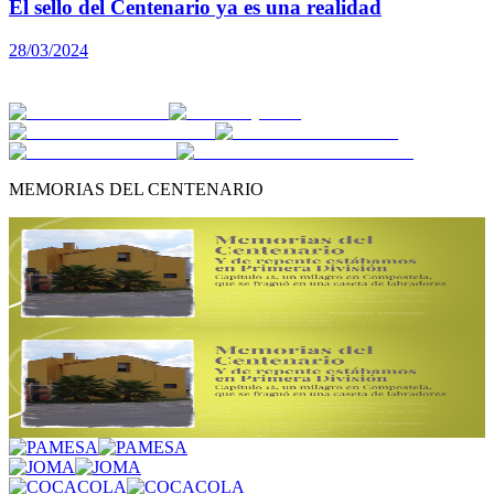
El sello del Centenario ya es una realidad
D
28/03/2024
2
MEMORIAS DEL CENTENARIO
Memorias del Centenario: Capítulo 12 | Y de repente
estábamos en Primera División
Memorias del Centenario: Capítulo 12 | Y de repente
estábamos en Primera División