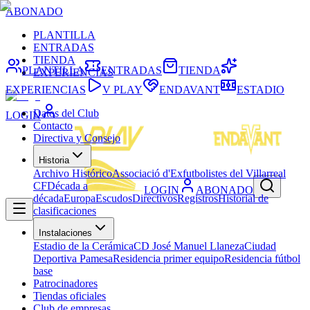
ABONADO
PLANTILLA
ENTRADAS
TIENDA
PLANTILLA
ENTRADAS
TIENDA
EXPERIENCIAS
EXPERIENCIAS
V PLAY
ENDAVANT
ESTADIO
Datos del Club
LOGIN
Contacto
Directiva y Consejo
Historia
Archivo Histórico
Associació d'Exfutbolistes del Villarreal
CF
Década a
LOGIN
ABONADO
década
Europa
Escudos
Directivos
Registros
Historial de
clasificaciones
Instalaciones
Estadio de la Cerámica
CD José Manuel Llaneza
Ciudad
Deportiva Pamesa
Residencia primer equipo
Residencia fútbol
base
Patrocinadores
Tiendas oficiales
Club de empresas