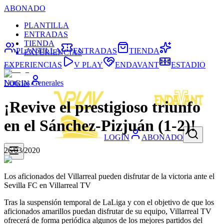
ABONADO
PLANTILLA
ENTRADAS
TIENDA
PLANTILLA
ENTRADAS
TIENDA
EXPERIENCIAS
EXPERIENCIAS
V PLAY
ENDAVANT
ESTADIO
Noticias Generales
LOGIN
¡Revive el prestigioso triunfo
en el Sánchez-Pizjuán (1-2)!
LOGIN
ABONADO
26/03/2020
Los aficionados del Villarreal pueden disfrutar de la victoria ante el
Sevilla FC en Villarreal TV
Tras la suspensión temporal de LaLiga y con el objetivo de que los
aficionados amarillos puedan disfrutar de su equipo, Villarreal TV
ofrecerá de forma periódica algunos de los mejores partidos del